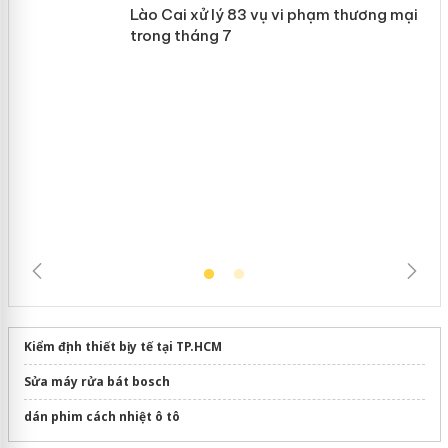
 án
Slimaura Care x3 sử dụng giấy phép
giả mạo
Lào Cai xử lý 83 vụ vi phạm thương
mại trong tháng 7
Kiểm định thiết bị y tế tại TP.HCM
Sửa máy rửa bát bosch
dán phim cách nhiệt ô tô