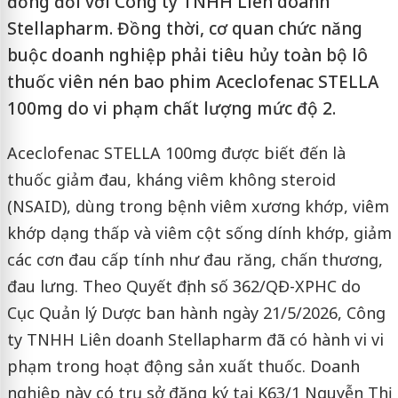
đồng đối với Công ty TNHH Liên doanh
Stellapharm. Đồng thời, cơ quan chức năng
buộc doanh nghiệp phải tiêu hủy toàn bộ lô
thuốc viên nén bao phim Aceclofenac STELLA
100mg do vi phạm chất lượng mức độ 2.
Aceclofenac STELLA 100mg được biết đến là
thuốc giảm đau, kháng viêm không steroid
(NSAID), dùng trong bệnh viêm xương khớp, viêm
khớp dạng thấp và viêm cột sống dính khớp, giảm
các cơn đau cấp tính như đau răng, chấn thương,
đau lưng. Theo Quyết định số 362/QĐ-XPHC do
Cục Quản lý Dược ban hành ngày 21/5/2026, Công
ty TNHH Liên doanh Stellapharm đã có hành vi vi
phạm trong hoạt động sản xuất thuốc. Doanh
nghiệp này có trụ sở đăng ký tại K63/1 Nguyễn Thị