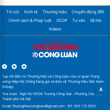
Tin tức
Kinh tế
Thương hiệu
Chuyển động 389
Chính sách & Pháp luật
OCOP
Tư vấn
Xã hội
Videos
Tạp chí điện tử Thương hiệu và Công luận của cơ quan Trung
ương Hiệp hội Chống hàng giả và Bảo vệ Thương hiệu Việt Nam
(Vatap)
A
Tòa soạn: Ngõ 56/ B5D6 Trương Công Giai - Phường Cầu Giấy -
Thành phố Hà Nội
Email:
thuonghieucongluan@gmail.com
- ĐT: 093 172 5555