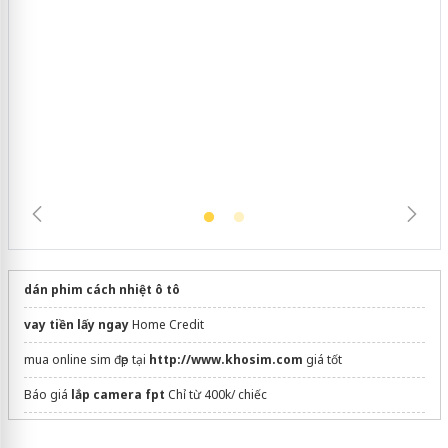
Hưng Yên: Xử lý 6 hộ kinh doanh bán
hàng giả mạo nhãn hiệu Adidas, Nike
dán phim cách nhiệt ô tô
vay tiền lấy ngay
Home Credit
mua online sim đẹp tại
http://www.khosim.com
giá tốt
Báo giá
lắp camera fpt
Chỉ từ 400k/ chiếc
Sửa máy rửa bát bosch