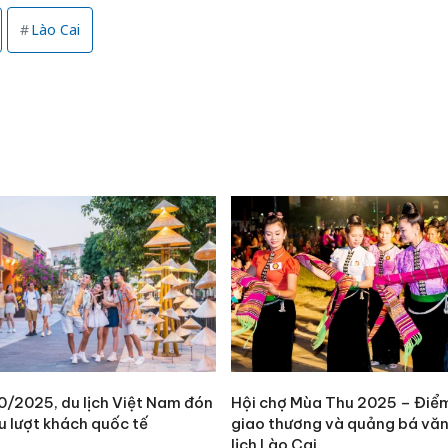
Lào Cai
Công an
tìm bị h
án sản 
bán yến
Thanh H
0/2025, du lịch Việt Nam đón
Hội chợ Mùa Thu 2025 – Điể
hại tron
ệu lượt khách quốc tế
giao thương và quảng bá văn
bán bìn
lịch Lào Cai
Moyuum