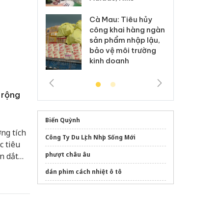
Cà Mau: Tiêu hủy
g: Đối tượng
An
công khai hàng ngàn
 đường dây
ch
sản phẩm nhập lậu,
 giả tại Phú
bá
bảo vệ môi trường
 đầu thú
Qu
kinh doanh
 rộng
Biển Quỳnh
ng tích
Công Ty Du Lịch Nhịp Sống Mới
c tiêu
phượt châu âu
n dắt
g châu
dán phim cách nhiệt ô tô
ởng mới,
Mua
eSIM Singapore
ho
Vietnam private tours