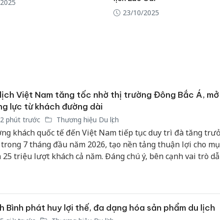
/2025
23/10/2025
An Gian
chủ mưu
bán hàng
Quốc ra
lịch Việt Nam tăng tốc nhờ thị trường Đông Bắc Á, mở
g lực từ khách đường dài
2 phút trước
Thương hiệu Du lịch
ng khách quốc tế đến Việt Nam tiếp tục duy trì đà tăng trưở
 trong 7 tháng đầu năm 2026, tạo nền tảng thuận lợi cho mụ
 25 triệu lượt khách cả năm. Đáng chú ý, bên cạnh vai trò dẫ
 các thị trường truyền thống tại Đông Bắc Á, nhiều thị trườn
và các quốc gia đường dài đang trở thành động lực tăng trư
 phần nâng cao chất lượng nguồn khách và giá trị gia tăng c
nh du lịch.
h Bình phát huy lợi thế, đa dạng hóa sản phẩm du lịch