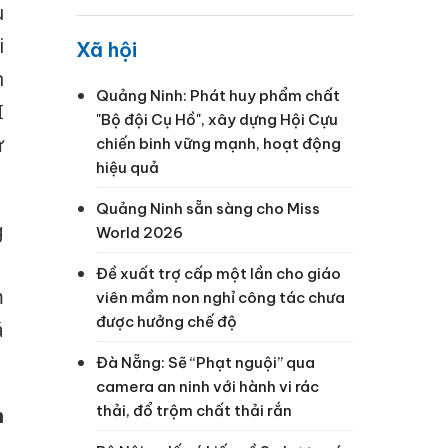
u
i
Xã hội
h
Quảng Ninh: Phát huy phẩm chất
I
"Bộ đội Cụ Hồ", xây dựng Hội Cựu
ự
chiến binh vững mạnh, hoạt động
hiệu quả
Quảng Ninh sẵn sàng cho Miss
g
World 2026
1
Đề xuất trợ cấp một lần cho giáo
m
viên mầm non nghỉ công tác chưa
được hưởng chế độ
á
Đà Nẵng: Sẽ “Phạt nguội” qua
camera an ninh với hành vi rác
thải, đổ trộm chất thải rắn
h