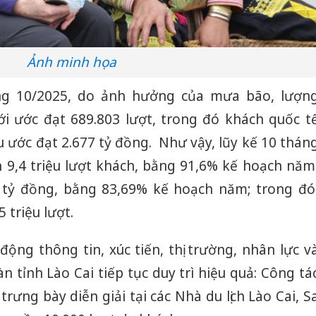
Ảnh minh họa
ng 10/2025, do ảnh hưởng của mưa bão, lượn
i ước đạt 689.803 lượt, trong đó khách quốc t
u ước đạt 2.677 tỷ đồng. Như vậy, lũy kế 10 thán
 9,4 triệu lượt khách, bằng 91,6% kế hoạch năm
 tỷ đồng, bằng 83,69% kế hoạch năm; trong đó
 triệu lượt.
ộng thông tin, xúc tiến, thị trường, nhân lực v
àn tỉnh Lào Cai tiếp tục duy trì hiệu quả: Công tá
 trưng bày diễn giải tại các Nhà du lịch Lào Cai, S