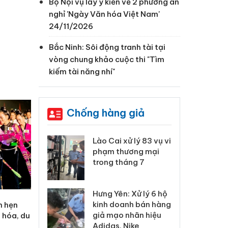
Bộ Nội vụ lấy ý kiến về 2 phương án
nghỉ 'Ngày Văn hóa Việt Nam'
24/11/2026
Bắc Ninh: Sôi động tranh tài tại
vòng chung khảo cuộc thi "Tìm
kiếm tài năng nhí"
Chống hàng giả
 Thanh Hóa
Lào Cai xử lý 83 vụ vi
Cô
ại trong vụ
phạm thương mại
tìm
xuất, buôn
trong tháng 7
án
 sào giả
bá
Hưng Yên: Xử lý 6 hộ
óa: Tìm bị
Th
kinh doanh bán hàng
m hẹn
g vụ án buôn
hạ
giả mạo nhãn hiệu
 hóa, du
h sữa
bá
Adidas, Nike
 giả
Mo