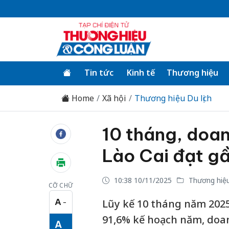
Tin tức
Kinh tế
Thương hiệu
Home
Xã hội
Thương hiệu Du lịch
10 tháng, doanh
Lào Cai đạt gầ
10:38 10/11/2025
Thương hiệu 
CỠ CHỮ
A
Lũy kế 10 tháng năm 2025,
−
Cỡ chữ nhỏ
91,6% kế hoạch năm, doan
A