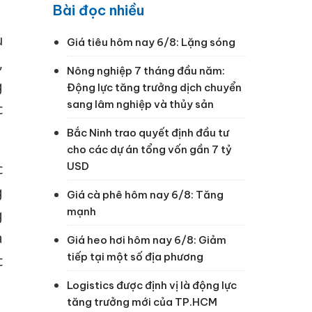
Bài đọc nhiều
u
Giá tiêu hôm nay 6/8: Lặng sóng
,
Nông nghiệp 7 tháng đầu năm:
g
Động lực tăng trưởng dịch chuyển
sang lâm nghiệp và thủy sản
c
Bắc Ninh trao quyết định đầu tư
cho các dự án tổng vốn gần 7 tỷ
USD
c
g
Giá cà phê hôm nay 6/8: Tăng
mạnh
g
à
Giá heo hơi hôm nay 6/8: Giảm
tiếp tại một số địa phương
c
Logistics được định vị là động lực
tăng trưởng mới của TP.HCM