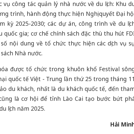
vụ công tác quản lý nhà nước về du lịch: Khu d
ương trình, hành động thực hiện Nghị quyết Đại hộ
m kỳ 2025-2030; các dự án, công trình về du lịc
 quốc gia; cơ chế chính sách đặc thù thu hút FD
t số nội dung về tổ chức thực hiện các dịch vụ s
 sách Nhà nước.
 hóa được tổ chức trong khuôn khổ Festival sôn
i quốc tế Việt - Trung lần thứ 25 trong tháng 1
ảo du khách, nhất là du khách quốc tế, đến tha
cũng là cơ hội để tỉnh Lào Cai tạo bước bứt ph
u lịch năm 2025.
Hải Min