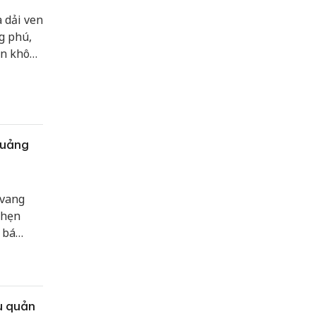
đăng ký ngay
tour bà nà hill
giảm giá
20%
à dải ven
g phú,
Sửa máy rửa bát bosch
đến không
MOTOGO Tours
h đa
ong nước
Săn vé máy bay đi Hà Nội giá rẻ
quảng
 vang
 hẹn
 bá
 thúc
u quản