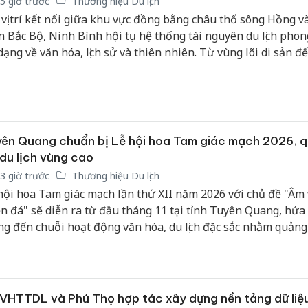
5 giờ trước
Thương hiệu Du lịch
 vị trí kết nối giữa khu vực đồng bằng châu thổ sông Hồng v
n Bắc Bộ, Ninh Bình hội tụ hệ thống tài nguyên du lịch phon
dạng về văn hóa, lịch sử và thiên nhiên. Từ vùng lõi di sản 
n biển rộng mở, Ninh Bình đang tạo dựng hệ sinh thái du lịc
g, nâng tầm sức hút điểm đến hấp dẫn đối với du khách tr
quốc tế.
ên Quang chuẩn bị Lễ hội hoa Tam giác mạch 2026, 
du lịch vùng cao
3 giờ trước
Thương hiệu Du lịch
hội hoa Tam giác mạch lần thứ XII năm 2026 với chủ đề "Âm
n đá" sẽ diễn ra từ đầu tháng 11 tại tỉnh Tuyên Quang, hứa
g đến chuỗi hoạt động văn hóa, du lịch đặc sắc nhằm quảng
h quan thiên nhiên, tôn vinh bản sắc văn hóa các dân tộc và
 phát triển du lịch địa phương.
VHTTDL và Phú Thọ hợp tác xây dựng nền tảng dữ liệ