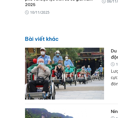
06/11
2025
10/11/2025
Bài viết khác
Du 
độn
1
Lượ
cực
đón
của
Âu 
góp
ngà
Nin