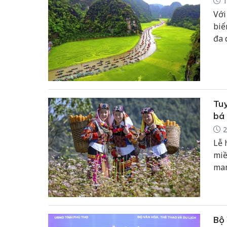
1
Với
biể
đa 
gia
dạn
và 
Tuy
bá 
2
Lễ 
miề
man
cản
đẩy
Bộ 