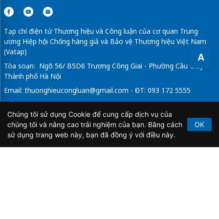
Tạp chí điện tử Thương hiệu và Công luận của cơ quan Trung
ương Hiệp hội Chống hàng giả và Bảo vệ Thương hiệu Việt Nam
(Vatap)
A
Tòa soạn: Ngõ 56/ B5D6 Trương Công Giai - Phường Cầu Giấy -
Thành phố Hà Nội
Email:
thuonghieucongluan@gmail.com
- ĐT: 093 172 5555
Tổng Biên Tập: Vũ Đức Thuận
Chúng tôi sử dụng Cookie để cung cấp dịch vụ của
Giấy phép hoạt động báo chí điện tử số 64/GP-BTTTT do Bộ
chúng tôi và nâng cao trải nghiệm của bạn. Bằng cách
OK
Thông tin và Truyền thông cấp ngày 21/2/2020.
sử dụng trang web này, bạn đã đồng ý với điều này.
Copyright © 2026
TẠP CHÍ THƯƠNG HIỆU & CÔNG
LUẬN
. All Rights Reserved.
Bản quyền thuộc Tạp chí Thương hiệu và Công luận. Cấm
sao chép dưới mọi hình thức nếu không có sự chấp thuận