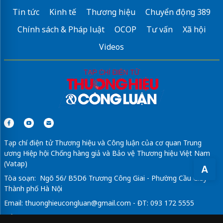
Tin tức
Kinh tế
Thương hiệu
Chuyển động 389
Chính sách & Pháp luật
OCOP
Tư vấn
Xã hội
Videos
Tạp chí điện tử Thương hiệu và Công luận của cơ quan Trung
ương Hiệp hội Chống hàng giả và Bảo vệ Thương hiệu Việt Nam
(Vatap)
A
Tòa soạn: Ngõ 56/ B5D6 Trương Công Giai - Phường Cầu Giấy -
Thành phố Hà Nội
Email:
thuonghieucongluan@gmail.com
- ĐT: 093 172 5555
Tổng Biên Tập: Vũ Đức Thuận