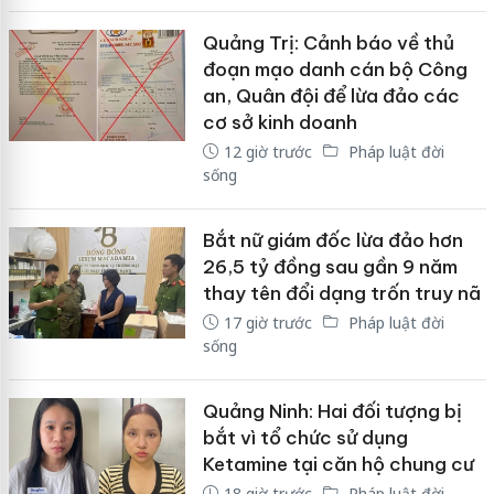
Quảng Trị: Cảnh báo về thủ
đoạn mạo danh cán bộ Công
an, Quân đội để lừa đảo các
cơ sở kinh doanh
12 giờ trước
Pháp luật đời
sống
Bắt nữ giám đốc lừa đảo hơn
26,5 tỷ đồng sau gần 9 năm
thay tên đổi dạng trốn truy nã
17 giờ trước
Pháp luật đời
sống
Quảng Ninh: Hai đối tượng bị
bắt vì tổ chức sử dụng
Ketamine tại căn hộ chung cư
18 giờ trước
Pháp luật đời