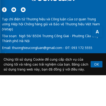
Tạp chí điện tử Thương hiệu và Công luận của cơ quan Trung
ương Hiệp hội Chống hàng giả và Bảo vệ Thương hiệu Việt Nam
(Vatap)
A
Tòa soạn: Ngõ 56/ B5D6 Trương Công Giai - Phường Cầu Giấy -
Thành phố Hà Nội
Email:
thuonghieucongluan@gmail.com
- ĐT: 093 172 5555
Tổng Biên Tập: Vũ Đức Thuận
Chúng tôi sử dụng Cookie để cung cấp dịch vụ của
Giấy phép hoạt động báo chí điện tử số 64/GP-BTTTT do Bộ
chúng tôi và nâng cao trải nghiệm của bạn. Bằng cách
OK
Thông tin và Truyền thông cấp ngày 21/2/2020.
sử dụng trang web này, bạn đã đồng ý với điều này.
Copyright © 2026
TẠP CHÍ THƯƠNG HIỆU & CÔNG
LUẬN
. All Rights Reserved.
Bản quyền thuộc Tạp chí Thương hiệu và Công luận. Cấm