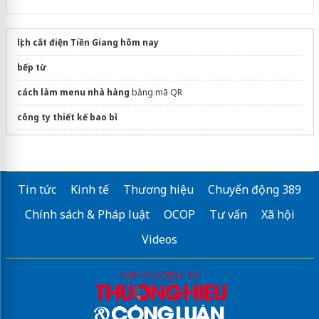
lịch cắt điện Tiền Giang hôm nay
bếp từ
cách làm menu nhà hàng
bằng mã QR
công ty thiết kế bao bì
Sửa máy rửa bát bosch
dán phim cách nhiệt ô tô
Tin tức
Kinh tế
Thương hiệu
Chuyển động 389
Chính sách & Pháp luật
OCOP
Tư vấn
Xã hội
Videos