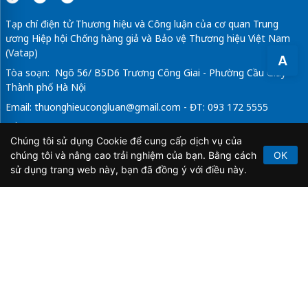
Tạp chí điện tử Thương hiệu và Công luận của cơ quan Trung
ương Hiệp hội Chống hàng giả và Bảo vệ Thương hiệu Việt Nam
(Vatap)
A
Tòa soạn: Ngõ 56/ B5D6 Trương Công Giai - Phường Cầu Giấy -
Thành phố Hà Nội
Email:
thuonghieucongluan@gmail.com
- ĐT: 093 172 5555
Tổng Biên Tập: Vũ Đức Thuận
Chúng tôi sử dụng Cookie để cung cấp dịch vụ của
Giấy phép hoạt động báo chí điện tử số 64/GP-BTTTT do Bộ
chúng tôi và nâng cao trải nghiệm của bạn. Bằng cách
OK
Thông tin và Truyền thông cấp ngày 21/2/2020.
sử dụng trang web này, bạn đã đồng ý với điều này.
Copyright © 2026
TẠP CHÍ THƯƠNG HIỆU & CÔNG
LUẬN
. All Rights Reserved.
Bản quyền thuộc Tạp chí Thương hiệu và Công luận. Cấm
sao chép dưới mọi hình thức nếu không có sự chấp thuận
bằng văn bản.