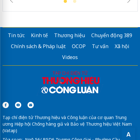
Tin tức
Kinh tế
Thương hiệu
Chuyển động 389
Chính sách & Pháp luật
OCOP
Tư vấn
Xã hội
Videos
Tạp chí điện tử Thương hiệu và Công luận của cơ quan Trung
ương Hiệp hội Chống hàng giả và Bảo vệ Thương hiệu Việt Nam
(Vatap)
A
Tòa soạn: Ngõ 56/ B5D6 Trương Công Giai - Phường Cầu Giấy -