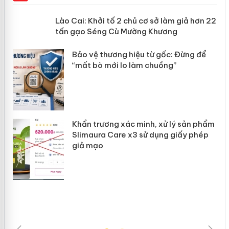
mại
Lào Cai: Khởi tố 2 chủ cơ sở làm giả
hơn 22 tấn gạo Séng Cù Mường
Khương
àng
ản
Bảo vệ thương hiệu từ gốc: Đừng để
“mất bò mới lo làm chuồng”
Khẩn trương xác minh, xử lý sản phẩm
Slimaura Care x3 sử dụng giấy phép
giả mạo