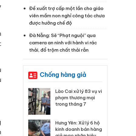
7
Đề xuất trợ cấp một lần cho giáo
viên mầm non nghỉ công tác chưa
được hưởng chế độ
n
Đà Nẵng: Sẽ “Phạt nguội” qua
camera an ninh với hành vi rác
c
thải, đổ trộm chất thải rắn
ù
Chống hàng giả
u
 Thanh Hóa
Lào Cai xử lý 83 vụ vi
Cô
ại trong vụ
phạm thương mại
tìm
xuất, buôn
trong tháng 7
án
 sào giả
bá
g
Hưng Yên: Xử lý 6 hộ
óa: Tìm bị
Th
kinh doanh bán hàng
g vụ án buôn
hạ
n
giả mạo nhãn hiệu