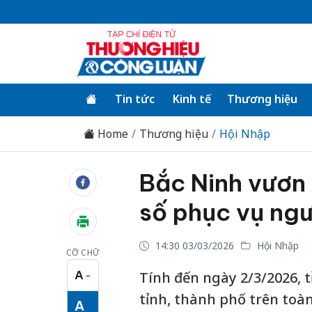
Tin tức
Kinh tế
Thương hiệu
Home
Thương hiệu
Hội Nhập
Bắc Ninh vươn 
số phục vụ ngư
14:30 03/03/2026
Hội Nhập
CỠ CHỮ
A
Tính đến ngày 2/3/2026, t
−
Cỡ chữ nhỏ
tỉnh, thành phố trên toàn
A