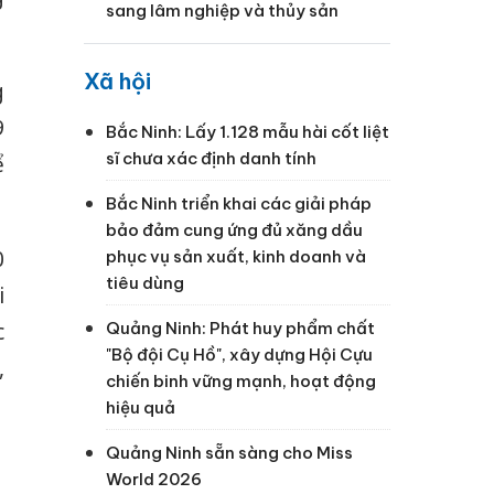
sang lâm nghiệp và thủy sản
Xã hội
g
9
Bắc Ninh: Lấy 1.128 mẫu hài cốt liệt
sĩ chưa xác định danh tính
ể
Bắc Ninh triển khai các giải pháp
bảo đảm cung ứng đủ xăng dầu
0
phục vụ sản xuất, kinh doanh và
tiêu dùng
i
Quảng Ninh: Phát huy phẩm chất
c
"Bộ đội Cụ Hồ", xây dựng Hội Cựu
,
chiến binh vững mạnh, hoạt động
hiệu quả
Quảng Ninh sẵn sàng cho Miss
World 2026