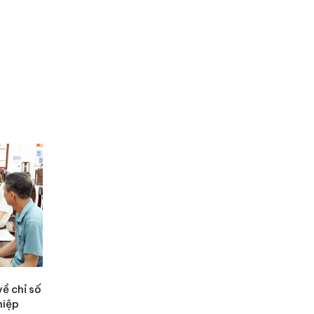
ề chỉ số
hiệp