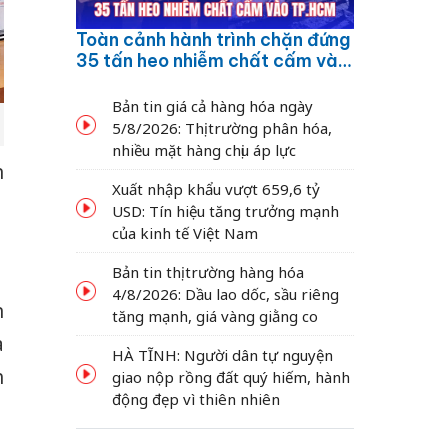
Toàn cảnh hành trình chặn đứng
35 tấn heo nhiễm chất cấm vào
TP.HCM
Bản tin giá cả hàng hóa ngày
5/8/2026: Thị trường phân hóa,
nhiều mặt hàng chịu áp lực
n
Xuất nhập khẩu vượt 659,6 tỷ
USD: Tín hiệu tăng trưởng mạnh
của kinh tế Việt Nam
Bản tin thị trường hàng hóa
4/8/2026: Dầu lao dốc, sầu riêng
n
tăng mạnh, giá vàng giằng co
à
HÀ TĨNH: Người dân tự nguyện
h
giao nộp rồng đất quý hiếm, hành
động đẹp vì thiên nhiên