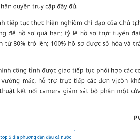
bán bìn
hân quyền truy cập đầy đủ.
Moyuum
An Gian
h tiếp tục thực hiện nghiêm chỉ đạo của Chủ tịc
chủ mưu
g để hồ sơ quá hạn; tỷ lệ hồ sơ trực tuyến đạ
bán hàng
Quốc ra
n từ 80% trở lên; 100% hồ sơ được số hóa và tr
ính công tỉnh được giao tiếp tục phối hợp các c
vướng mắc, hỗ trợ trực tiếp các đơn vị còn kh
 thuật kết nối camera giám sát bộ phận một cử
P
top 5 địa phương dẫn đầu cả nước