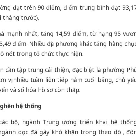
ường đạt trên 90 điểm, điểm trung bình đạt 93,1
i tháng trước).
phá mạnh nhất, tăng 14,59 điểm, từ hạng 95 vươ
95,49 điểm. Nhiều địa phương khác tăng hàng chụ
õ nét trong tổ chức thực hiện.
ẫn cần tập trung cải thiện, đặc biệt là phường Ph
ơn vị nhiều tuần liên tiếp nằm cuối bảng, chủ yế
yến và số hóa hồ sơ còn thấp.
Công an
tìm bị h
án sản 
nghẽn hệ thống
bán yến
 các bộ, ngành Trung ương triển khai hệ thốn
Thanh H
hại tron
 ngành dọc đã gây khó khăn trong theo dõi, đô