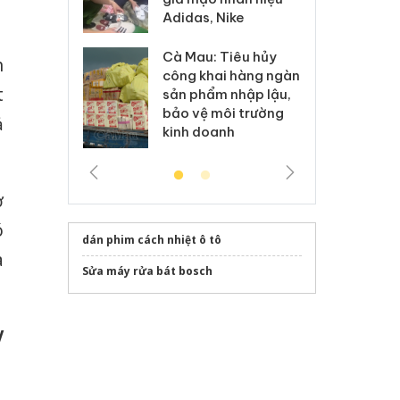
h sữa
bá
Adidas, Nike
 giả
Mo
Cà Mau: Tiêu hủy
g: Đối tượng
An
h
công khai hàng ngàn
 đường dây
ch
t
sản phẩm nhập lậu,
 giả tại Phú
bá
bảo vệ môi trường
 đầu thú
Qu
ả
kinh doanh
ơ
ó
dán phim cách nhiệt ô tô
a
Sửa máy rửa bát bosch
V