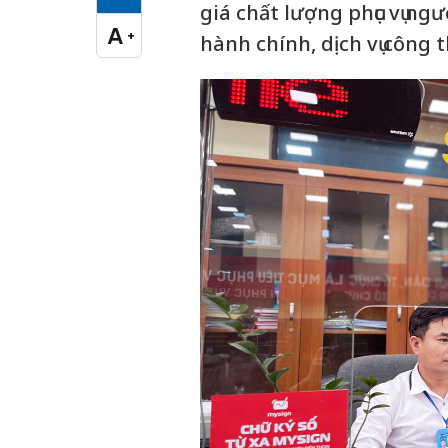
Cỡ chữ vừa
giá chất lượng phục vụ ng
A
+
hành chính, dịch vụ công 
Cỡ chữ lớn