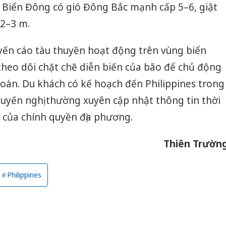
 Biển Đông có gió Đông Bắc mạnh cấp 5–6, giật
 2–3 m.
yến cáo tàu thuyền hoạt động trên vùng biển
theo dõi chặt chẽ diễn biến của bão để chủ động
oàn. Du khách có kế hoạch đến Philippines trong
uyến nghị thường xuyên cập nhật thông tin thời
 của chính quyền địa phương.
Thiên Trườn
Công an
tìm bị h
Philippines
án sản 
bán yến
Thanh H