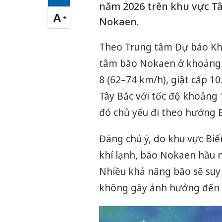
Cỡ chữ vừa
năm 2026 trên khu vực Tâ
A
+
Nokaen.
Cỡ chữ lớn
Theo Trung tâm Dự báo Khí t
tâm bão Nokaen ở khoảng 9
8 (62–74 km/h), giật cấp 10
Tây Bắc với tốc độ khoảng
đó chủ yếu đi theo hướng B
Đáng chú ý, do khu vực Biể
khí lạnh, bão Nokaen hầu 
Nhiều khả năng bão sẽ suy 
không gây ảnh hưởng đến 