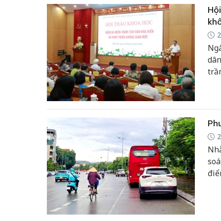
Hội
khô
2
Ngà
dân
trầ
Phư
2
Nhằ
soá
điể
tha