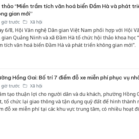
 thảo “Miền trầm tích văn hoá biển Đầm Hà và phát tri
ng gian mới”
 giờ trước
Xã hội
y 6/8, Hội Văn nghệ Dân gian Việt Nam phối hợp với Hội V
 gian Quảng Ninh và xã Đầm Hà tổ chức hội thảo khoa học 
m tích văn hoá biển Đầm Hà và phát triển không gian mới”.
ờng Hồng Gai: Bố trí 7 điểm đỗ xe miễn phí phục vụ nh
 giờ trước
Xã hội
m tạo thuận lợi cho người dân và du khách, phường Hồng G
t, tổ chức lại giao thông và tận dụng quỹ đất để hình thành 
m đỗ xe miễn phí tại các khu vực trung tâm, có nhiều hoạt 
m quan, mua sắm và dịch vụ.