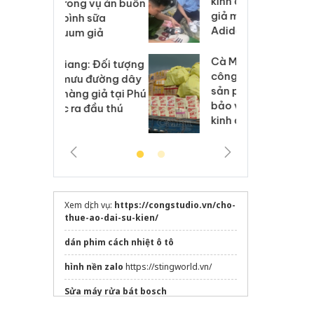
kinh doanh bán hàng
g vụ án buôn
hạ
giả mạo nhãn hiệu
h sữa
bá
Adidas, Nike
 giả
Mo
Cà Mau: Tiêu hủy
g: Đối tượng
An
công khai hàng ngàn
 đường dây
ch
sản phẩm nhập lậu,
 giả tại Phú
bá
bảo vệ môi trường
 đầu thú
Qu
kinh doanh
Xem dịch vụ:
https://congstudio.vn/cho-
thue-ao-dai-su-kien/
dán phim cách nhiệt ô tô
hình nền zalo
https://stingworld.vn/
Sửa máy rửa bát bosch