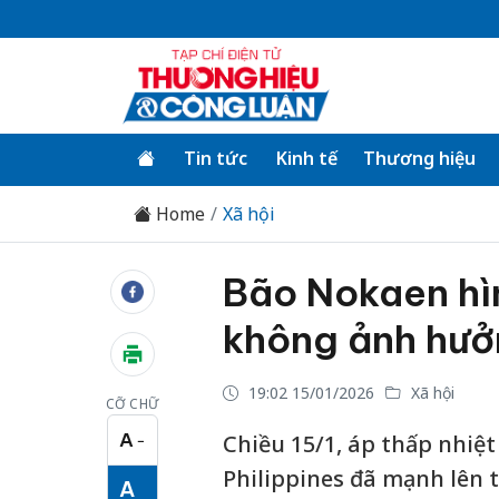
Tin tức
Kinh tế
Thương hiệu
Home
Xã hội
Bão Nokaen hì
không ảnh hưở
19:02 15/01/2026
Xã hội
CỠ CHỮ
A
Chiều 15/1, áp thấp nhiệ
−
Cỡ chữ nhỏ
Philippines đã mạnh lên 
A