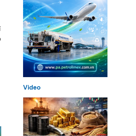
í
p
Video