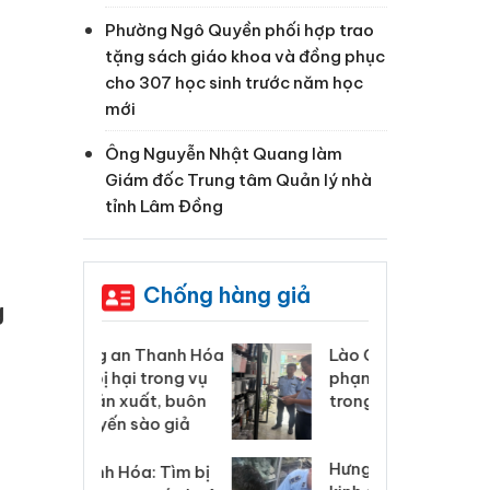
Phường Ngô Quyền phối hợp trao
tặng sách giáo khoa và đồng phục
cho 307 học sinh trước năm học
mới
Ông Nguyễn Nhật Quang làm
Giám đốc Trung tâm Quản lý nhà
tỉnh Lâm Đồng
Chống hàng giả
g
 Thanh Hóa
Lào Cai xử lý 83 vụ vi
Cô
ại trong vụ
phạm thương mại
tìm
xuất, buôn
trong tháng 7
án
 sào giả
bá
Hưng Yên: Xử lý 6 hộ
óa: Tìm bị
Th