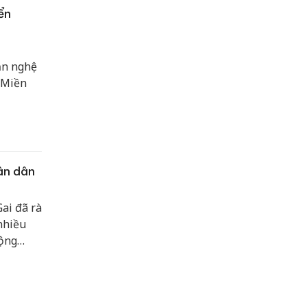
ển
ăn nghệ
“Miền
ân dân
ai đã rà
nhiều
động