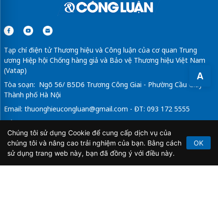
Tạp chí điện tử Thương hiệu và Công luận của cơ quan Trung
ương Hiệp hội Chống hàng giả và Bảo vệ Thương hiệu Việt Nam
(Vatap)
A
Tòa soạn: Ngõ 56/ B5D6 Trương Công Giai - Phường Cầu Giấy -
Thành phố Hà Nội
Email:
thuonghieucongluan@gmail.com
- ĐT: 093 172 5555
Tổng Biên Tập: Vũ Đức Thuận
Chúng tôi sử dụng Cookie để cung cấp dịch vụ của
Giấy phép hoạt động báo chí điện tử số 64/GP-BTTTT do Bộ
chúng tôi và nâng cao trải nghiệm của bạn. Bằng cách
OK
Thông tin và Truyền thông cấp ngày 21/2/2020.
sử dụng trang web này, bạn đã đồng ý với điều này.
Copyright © 2026
TẠP CHÍ THƯƠNG HIỆU & CÔNG
LUẬN
. All Rights Reserved.