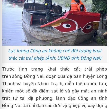
Lực lượng Công an khống chế đối tượng khai
thác cát trái phép (Ảnh: UBND tỉnh Đồng Nai)
Trước tình trạng khai thác cát trái phép
trên sông Đồng Nai, đoạn qua địa bàn huyện Long
Thành và huyện Nhơn Trạch, diễn biến phức tạp,
khiến một số địa điểm sạt lở và gây mất an ninh
trật tự tại địa phương, lãnh đạo Công an tỉnh
Đồng Nai đã chỉ đạo các đơn vị nghiệp vụ xây dựng