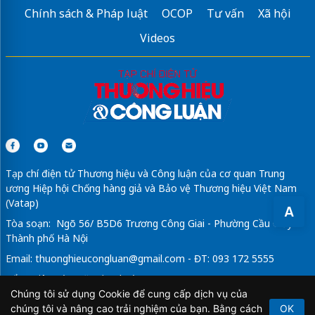
Chính sách & Pháp luật
OCOP
Tư vấn
Xã hội
Videos
Tạp chí điện tử Thương hiệu và Công luận của cơ quan Trung
ương Hiệp hội Chống hàng giả và Bảo vệ Thương hiệu Việt Nam
(Vatap)
A
Tòa soạn: Ngõ 56/ B5D6 Trương Công Giai - Phường Cầu Giấy -
Thành phố Hà Nội
Email:
thuonghieucongluan@gmail.com
- ĐT: 093 172 5555
Tổng Biên Tập: Vũ Đức Thuận
Chúng tôi sử dụng Cookie để cung cấp dịch vụ của
Giấy phép hoạt động báo chí điện tử số 64/GP-BTTTT do Bộ
chúng tôi và nâng cao trải nghiệm của bạn. Bằng cách
OK
Thông tin và Truyền thông cấp ngày 21/2/2020.