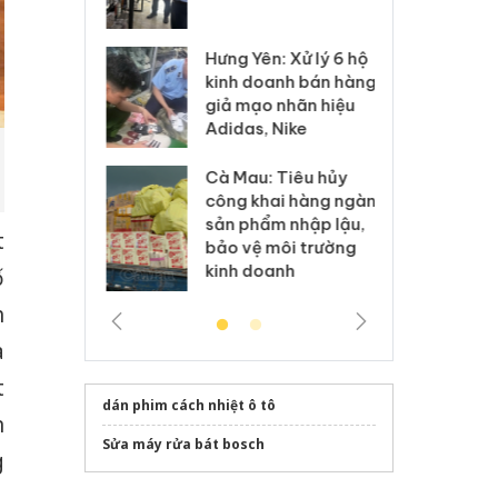
 sào giả
bá
Hưng Yên: Xử lý 6 hộ
óa: Tìm bị
Th
kinh doanh bán hàng
g vụ án buôn
hạ
giả mạo nhãn hiệu
h sữa
bá
Adidas, Nike
 giả
Mo
Cà Mau: Tiêu hủy
g: Đối tượng
An
công khai hàng ngàn
 đường dây
ch
sản phẩm nhập lậu,
 giả tại Phú
bá
t
bảo vệ môi trường
 đầu thú
Qu
kinh doanh
ố
h
à
t
dán phim cách nhiệt ô tô
n
Sửa máy rửa bát bosch
g