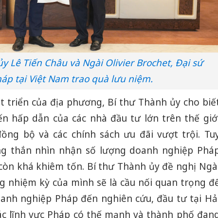
y Lê Tiến Châu và Ngài Olivier Brochet, Đại sứ
áp tại Việt Nam trao quà lưu niệm.
t triển của địa phương, Bí thư Thành ủy cho biế
n hấp dẫn của các nhà đầu tư lớn trên thế giớ
ồng bộ và các chính sách ưu đãi vượt trội. Tu
ng thắn nhìn nhận số lượng doanh nghiệp Phá
 còn khá khiêm tốn. Bí thư Thành ủy đề nghị Ngà
ng nhiệm kỳ của mình sẽ là cầu nối quan trọng đ
doanh nghiệp Pháp đến nghiên cứu, đầu tư tại Hả
các lĩnh vực Pháp có thế mạnh và thành phố đan