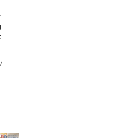
t
g
t
)