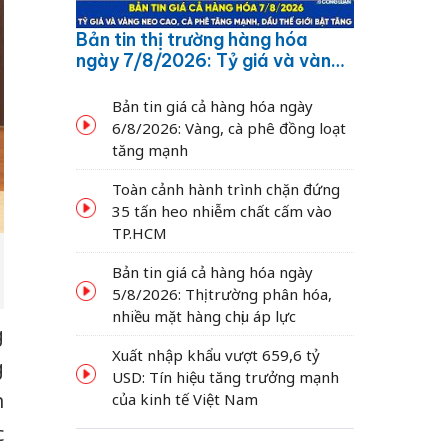
Bản tin thị trường hàng hóa
ngày 7/8/2026: Tỷ giá và vàng
neo cao, cà phê tăng mạnh,
dầu thế giới bật tăng
Bản tin giá cả hàng hóa ngày
6/8/2026: Vàng, cà phê đồng loạt
tăng mạnh
Toàn cảnh hành trình chặn đứng
35 tấn heo nhiễm chất cấm vào
TP.HCM
Bản tin giá cả hàng hóa ngày
5/8/2026: Thị trường phân hóa,
nhiều mặt hàng chịu áp lực
g
Xuất nhập khẩu vượt 659,6 tỷ
g
USD: Tín hiệu tăng trưởng mạnh
n
của kinh tế Việt Nam
c