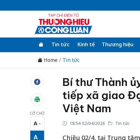
Tin tức
Kinh tế
Thương hiệu
Home
Tin tức
Bí thư Thành ủ
tiếp xã giao Đ
Việt Nam
CỠ CHỮ
A
18:54 02/04/2026
Tin tức
−
Cỡ chữ nhỏ
A
Chiều 02/4, tại Trung tâ