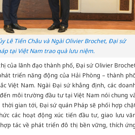
bán yến
Thanh H
hại tron
bán bìn
Moyuum
y Lê Tiến Châu và Ngài Olivier Brochet, Đại sứ
An Gian
áp tại Việt Nam trao quà lưu niệm.
chủ mưu
bán hàng
hị của lãnh đạo thành phố, Đại sứ Olivier Broche
Quốc ra
phát triển năng động của Hải Phòng – thành ph
ắc Việt Nam. Ngài Đại sứ khẳng định, các doan
đến môi trường đầu tư tại Việt Nam nói chung v
 thời gian tới, Đại sứ quán Pháp sẽ phối hợp chặ
hức các hoạt động xúc tiến đầu tư, giao lưu vă
hợp tác về phát triển đô thị bền vững, thích ứn