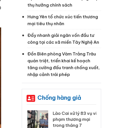
thụ hưởng chính sách
p
Hưng Yên tổ chức xúc tiến thương
mại tiêu thụ nhãn
Đẩy nhanh giải ngân vốn đầu tư
công tại các xã miền Tây Nghệ An
Đồn Biên phòng Vàm Trảng Trâu
quán triệt, triển khai kế hoạch
tăng cường đấu tranh chống xuất,
nhập cảnh trái phép
Chống hàng giả
 Thanh Hóa
Lào Cai xử lý 83 vụ vi
Cô
ại trong vụ
phạm thương mại
tìm
xuất, buôn
trong tháng 7
án