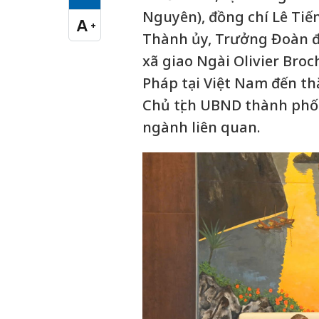
Cỡ chữ vừa
Nguyên), đồng chí Lê Tiế
A
+
Cỡ chữ lớn
Thành ủy, Trưởng Đoàn đạ
xã giao Ngài Olivier Bro
Pháp tại Việt Nam đến th
Chủ tịch UBND thành phố
ngành liên quan.