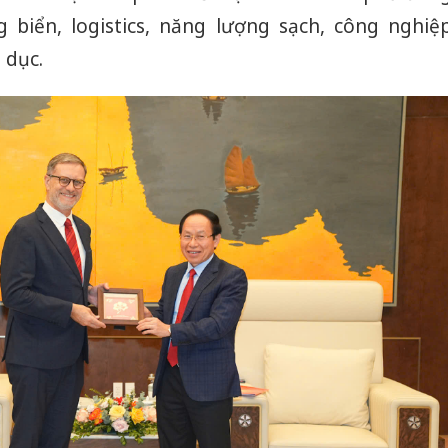
 biển, logistics, năng lượng sạch, công nghiệ
 dục.
Công an
tìm bị h
án sản 