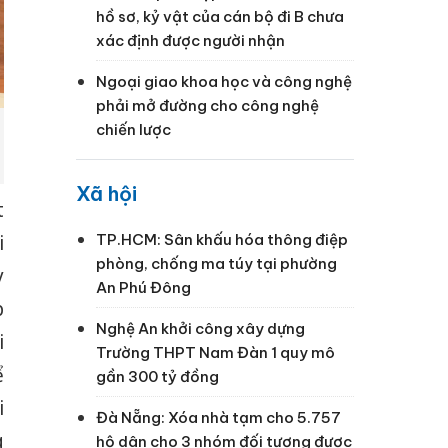
hồ sơ, kỷ vật của cán bộ đi B chưa
xác định được người nhận
Ngoại giao khoa học và công nghệ
phải mở đường cho công nghệ
chiến lược
Xã hội
t
i
TP.HCM: Sân khấu hóa thông điệp
phòng, chống ma túy tại phường
y
An Phú Đông
p
Nghệ An khởi công xây dựng
i
Trường THPT Nam Đàn 1 quy mô
ể
gần 300 tỷ đồng
i
Đà Nẵng: Xóa nhà tạm cho 5.757
g
hộ dân cho 3 nhóm đối tượng được