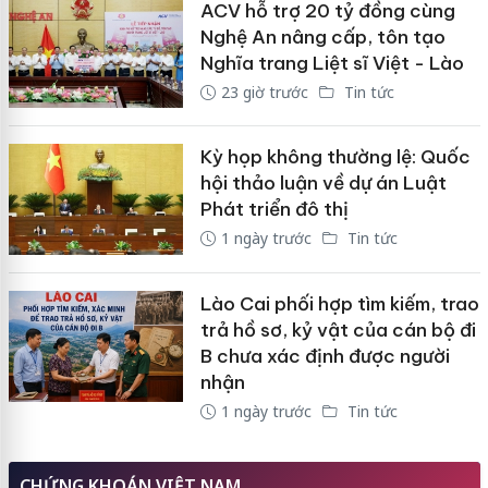
ACV hỗ trợ 20 tỷ đồng cùng
Nghệ An nâng cấp, tôn tạo
Nghĩa trang Liệt sĩ Việt - Lào
23 giờ trước
Tin tức
Kỳ họp không thường lệ: Quốc
hội thảo luận về dự án Luật
Phát triển đô thị
1 ngày trước
Tin tức
Lào Cai phối hợp tìm kiếm, trao
trả hồ sơ, kỷ vật của cán bộ đi
B chưa xác định được người
nhận
1 ngày trước
Tin tức
CHỨNG KHOÁN VIỆT NAM