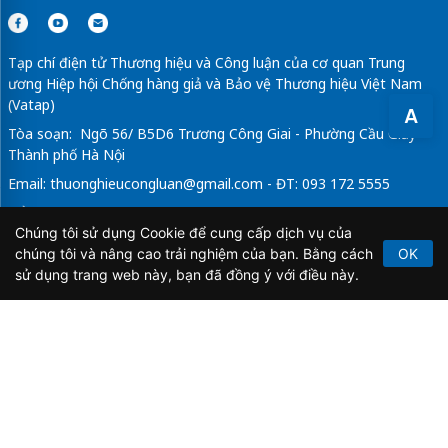
Tạp chí điện tử Thương hiệu và Công luận của cơ quan Trung
ương Hiệp hội Chống hàng giả và Bảo vệ Thương hiệu Việt Nam
(Vatap)
A
Tòa soạn: Ngõ 56/ B5D6 Trương Công Giai - Phường Cầu Giấy -
Thành phố Hà Nội
Email:
thuonghieucongluan@gmail.com
- ĐT: 093 172 5555
Tổng Biên Tập: Vũ Đức Thuận
Chúng tôi sử dụng Cookie để cung cấp dịch vụ của
Giấy phép hoạt động báo chí điện tử số 64/GP-BTTTT do Bộ
chúng tôi và nâng cao trải nghiệm của bạn. Bằng cách
OK
Thông tin và Truyền thông cấp ngày 21/2/2020.
sử dụng trang web này, bạn đã đồng ý với điều này.
Copyright © 2026
TẠP CHÍ THƯƠNG HIỆU & CÔNG
LUẬN
. All Rights Reserved.
Bản quyền thuộc Tạp chí Thương hiệu và Công luận. Cấm
sao chép dưới mọi hình thức nếu không có sự chấp thuận