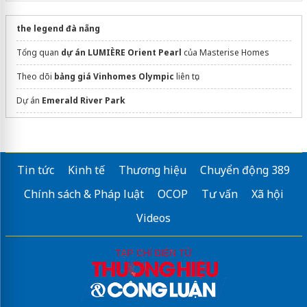
the legend đà nẵng
Tổng quan
dự án LUMIÈRE Orient Pearl
của Masterise Homes
Theo dõi
bảng giá Vinhomes Olympic
liên tục
Dự án
Emerald River Park
dán phim cách nhiệt ô tô
Khu đô thị Vinhomes Saigon Park:
https://saigonparkvinhomes.com.vn/
Tin tức
Kinh tế
Thương hiệu
Chuyển động 389
săn ngay
tour đà nẵng 4 ngày 3 đêm
deal tốt
Chính sách & Pháp luật
OCOP
Tư vấn
Xã hội
Chung cư Golden Crown Hải Phòng
Vị trí đẹp nhất thành phố Cảng
Videos
Sửa máy rửa bát bosch
giá
Nam Long Thuỷ Nguyên
Hải Phòng
MOTOGO Tours
The Cap Hotel