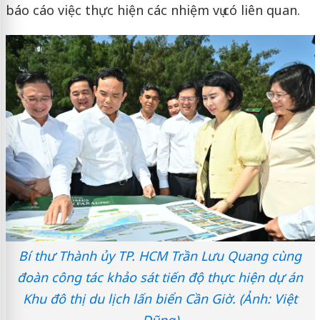
báo cáo việc thực hiện các nhiệm vụ có liên quan.
Bí thư Thành ủy TP. HCM Trần Lưu Quang cùng
đoàn công tác khảo sát tiến độ thực hiện dự án
Khu đô thị du lịch lấn biển Cần Giờ. (Ảnh: Việt
Dũng)