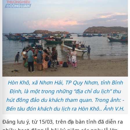
Hòn Khô, xã Nhơn Hải, TP Quy Nhơn, tỉnh Bình
Định, là một trong những “địa chỉ du lịch” thu
hút đông đảo du khách tham quan. Trong ảnh: -
Bến tàu đón khách du lịch ra Hòn Khô.. Ảnh V.H.
Đáng lưu ý, từ 15/03, trên địa bàn tỉnh đã diễn ra