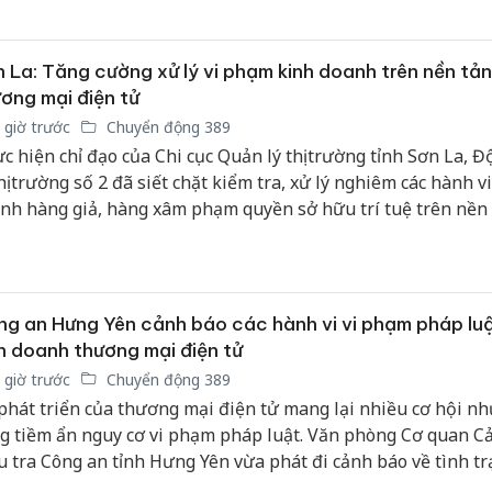
công kh
sản phẩ
bảo vệ 
 La: Tăng cường xử lý vi phạm kinh doanh trên nền tả
kinh do
ơng mại điện tử
 giờ trước
Chuyển động 389
Công an
c hiện chỉ đạo của Chi cục Quản lý thị trường tỉnh Sơn La, 
tìm bị h
thị trường số 2 đã siết chặt kiểm tra, xử lý nghiêm các hành v
án sản 
bán yến
nh hàng giả, hàng xâm phạm quyền sở hữu trí tuệ trên nền
c tuyến. Từ đầu năm đến nay, Đội đã xử phạt nộp ngân sách
Thanh H
ệu đồng, góp phần minh bạch hóa thị trường.
hại tron
bán bìn
g an Hưng Yên cảnh báo các hành vi vi phạm pháp luậ
Moyuum
h doanh thương mại điện tử
 giờ trước
Chuyển động 389
phát triển của thương mại điện tử mang lại nhiều cơ hội n
g tiềm ẩn nguy cơ vi phạm pháp luật. Văn phòng Cơ quan C
u tra Công an tỉnh Hưng Yên vừa phát đi cảnh báo về tình tr
ế, bán hàng giả trên không gian mạng, đồng thời yêu cầu cá