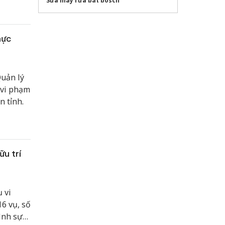
Sửa máy rửa bát bosch
QH15 có
hực
Quản lý
ở vi phạm
n tỉnh.
ữu trí
 vi
6 vụ, số
ình sự