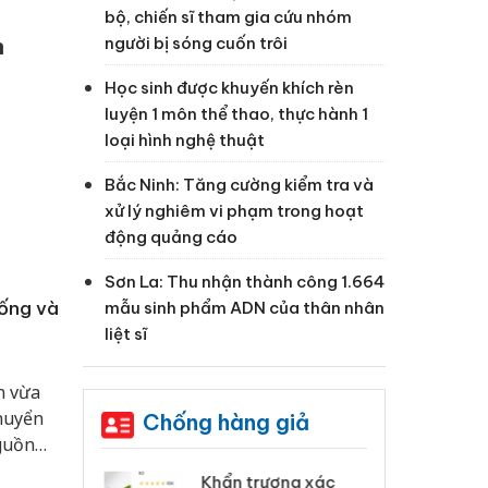
bộ, chiến sĩ tham gia cứu nhóm
người bị sóng cuốn trôi
n
Học sinh được khuyến khích rèn
luyện 1 môn thể thao, thực hành 1
loại hình nghệ thuật
Bắc Ninh: Tăng cường kiểm tra và
xử lý nghiêm vi phạm trong hoạt
động quảng cáo
Sơn La: Thu nhận thành công 1.664
iống và
mẫu sinh phẩm ADN của thân nhân
liệt sĩ
n vừa
chuyển
Chống hàng giả
guồn
 Tiêu hủy
Khẩn trương xác
Cà