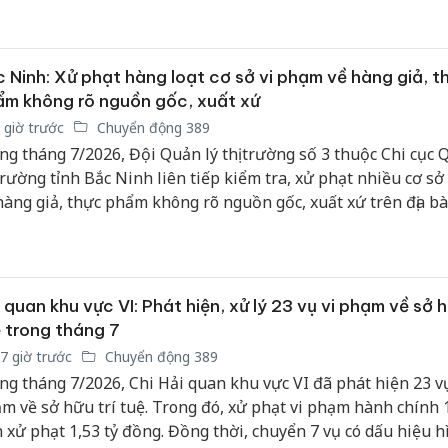
n tuân thủ nghiêm Luật Thương mại điện tử số 122/2025/
u lực từ ngày 1/7/2026.
 Ninh: Xử phạt hàng loạt cơ sở vi phạm về hàng giả, t
m không rõ nguồn gốc, xuất xứ
 giờ trước
Chuyển động 389
ng tháng 7/2026, Đội Quản lý thị trường số 3 thuộc Chi cục 
 trường tỉnh Bắc Ninh liên tiếp kiểm tra, xử phạt nhiều cơ s
hàng giả, thực phẩm không rõ nguồn gốc, xuất xứ trên địa bà
 quan khu vực VI: Phát hiện, xử lý 23 vụ vi phạm về sở h
 trong tháng 7
7 giờ trước
Chuyển động 389
ng tháng 7/2026, Chi Hải quan khu vực VI đã phát hiện 23 vụ
m về sở hữu trí tuệ. Trong đó, xử phạt vi phạm hành chính 1
n xử phạt 1,53 tỷ đồng. Đồng thời, chuyển 7 vụ có dấu hiệu h