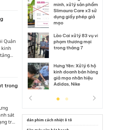
ai hàng ngàn
minh, xử lý sản phẩm
cô
m nhập lậu,
Slimaura Care x3 sử
sả
môi trường
dụng giấy phép giả
bả
ng
anh
mạo
ki
 Thanh Hóa
Lào Cai xử lý 83 vụ vi
Cô
Đội Quản
ại trong vụ
phạm thương mại
tìm
i kinh
xuất, buôn
trong tháng 7
án
 sào giả
bá
 tảng
 hơn 30
Hưng Yên: Xử lý 6 hộ
óa: Tìm bị
Th
kinh doanh bán hàng
g vụ án buôn
hạ
giả mạo nhãn hiệu
h sữa
bá
Adidas, Nike
t trong
 giả
Mo
hưng
ảnh sát
dán phim cách nhiệt ô tô
ạng trốn
c cá