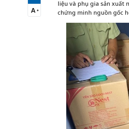
Cỡ chữ vừa
liệu và phụ gia sản xuất 
A
+
chứng minh nguồn gốc h
Cỡ chữ lớn