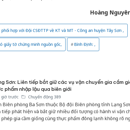
Hoàng Nguyê
h phối hợp với Đội CSĐTTP về KT và MT - Công an huyện Tây Sơn ,
ó giấy tờ chứng minh nguồn gốc,
Bình Định: ,
g Sơn: Liên tiếp bắt giữ các vụ vận chuyển gia cầm g
c phẩm nhập lậu qua biên giới
 giờ trước
Chuyển động 389
 Biên phòng Ba Sơn thuộc Bộ đội Biên phòng tỉnh Lạng Sơ
n tiếp phát hiện và bắt giữ nhiều đối tượng có hành vi vận 
i phép gia cầm giống cùng thực phẩm đông lạnh không rõ n
 từ biên giới vào nội địa.
Cà Mau: