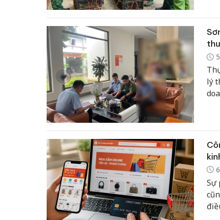
Sơn
thư
5
Thự
lý 
doa
trự
tri
Côn
kin
6
Sự 
cũn
điề
thu