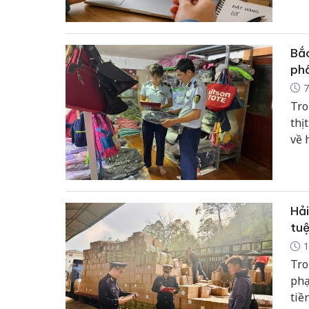
nhâ
hiệ
Bắc
phẩ
7
Tro
thị
về 
Hải
tuệ
1
Tro
phạ
tiề