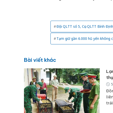
Đội QLTT số 5, Cục QLTT Bình Địn
Tạm giữ gần 6.000 hũ yến không c
Bài viết khác
Lạn
thự
5
Đồn
liê
trá
gốc