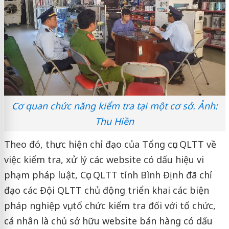
Cơ quan chức năng kiểm tra tại một cơ sở. Ảnh:
Thu Hiền
Theo đó, thực hiện chỉ đạo của Tổng cục QLTT về
việc kiểm tra, xử lý các website có dấu hiệu vi
phạm pháp luật, Cục QLTT tỉnh Bình Định đã chỉ
đạo các Đội QLTT chủ động triển khai các biện
pháp nghiệp vụ, tổ chức kiểm tra đối với tổ chức,
cá nhân là chủ sở hữu website bán hàng có dấu