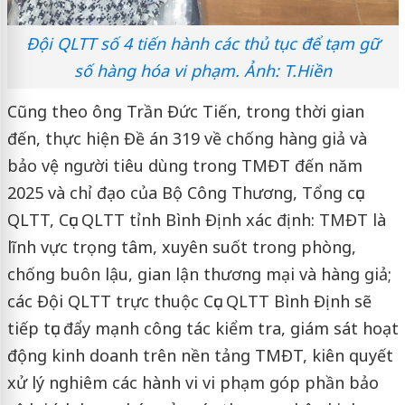
Đội QLTT số 4 tiến hành các thủ tục để tạm gữ
số hàng hóa vi phạm. Ảnh: T.Hiền
Cũng theo ông Trần Đức Tiến, trong thời gian
đến, thực hiện Đề án 319 về chống hàng giả và
bảo vệ người tiêu dùng trong TMĐT đến năm
2025 và chỉ đạo của Bộ Công Thương, Tổng cục
QLTT, Cục QLTT tỉnh Bình Định xác định: TMĐT là
lĩnh vực trọng tâm, xuyên suốt trong phòng,
chống buôn lậu, gian lận thương mại và hàng giả;
các Đội QLTT trực thuộc Cục QLTT Bình Định sẽ
tiếp tục đẩy mạnh công tác kiểm tra, giám sát hoạt
động kinh doanh trên nền tảng TMĐT, kiên quyết
xử lý nghiêm các hành vi vi phạm góp phần bảo