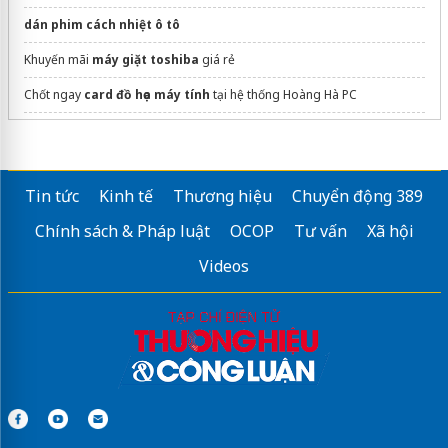
dán phim cách nhiệt ô tô
Khuyến mãi
máy giặt toshiba
giá rẻ
Chốt ngay
card đồ họa máy tính
tại hệ thống Hoàng Hà PC
Sửa máy rửa bát bosch
Tin tức
Kinh tế
Thương hiệu
Chuyển động 389
Chính sách & Pháp luật
OCOP
Tư vấn
Xã hội
Videos