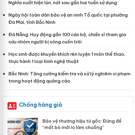
Nghĩa xuất hiện lún, nứt sau gần hai tuần sử dụng
Ngày hội toàn dân bảo vệ an ninh Tổ quốc tại phường
Đa Mai, tỉnh Bắc Ninh
Đà Nẵng: Huy động gần 100 cán bộ, chiến sĩ tham gia
cứu nhóm người bị sóng cuốn trôi
Học sinh được khuyến khích rèn luyện 1 môn thể thao,
thực hành 1 loại hình nghệ thuật
Bắc Ninh: Tăng cường kiểm tra và xử lý nghiêm vi phạm
trong hoạt động quảng cáo
Chống hàng giả
àng
Bảo vệ thương hiệu từ gốc: Đừng để
“mất bò mới lo làm chuồng”