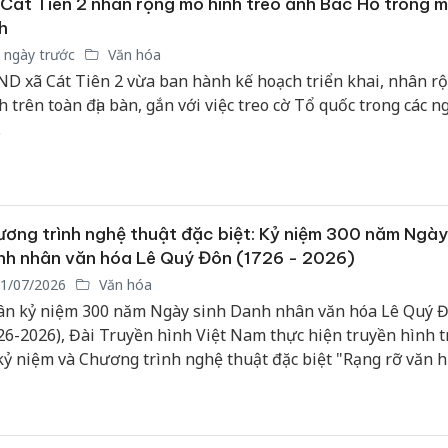
Cát Tiên 2 nhân rộng mô hình treo ảnh Bác Hồ trong m
sản phẩ
h
bảo vệ 
kinh do
 ngày trước
Văn hóa
D xã Cát Tiên 2 vừa ban hành kế hoạch triển khai, nhân r
Công an
h trên toàn địa bàn, gắn với việc treo cờ Tổ quốc trong các ng
tìm bị h
.
án sản 
bán yến
Thanh H
hại tron
ơng trình nghệ thuật đặc biệt: Kỷ niệm 300 năm Ngày
bán bìn
h nhân văn hóa Lê Quý Đôn (1726 - 2026)
Moyuum
1/07/2026
Văn hóa
n kỷ niệm 300 năm Ngày sinh Danh nhân văn hóa Lê Quý 
26-2026), Đài Truyền hình Việt Nam thực hiện truyền hình t
kỷ niệm và Chương trình nghệ thuật đặc biệt "Rạng rỡ văn h
" trên kênh VTV1. Chương trình tôn vinh những đóng góp 
 Danh nhân văn hóa Lê Quý Đôn, đồng thời khơi dậy niềm t
 tộc, truyền thống hiếu học, ý chí tự cường và khát vọng cố