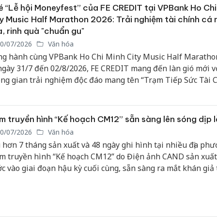
ng các thế hệ người Việt Nam.
 “Lễ hội Moneyfest” của FE CREDIT tại VPBank Ho Chi
y Music Half Marathon 2026: Trải nghiệm tài chính cá
, rinh quà "chuẩn gu"
0/07/2026
Văn hóa
g hành cùng VPBank Ho Chi Minh City Music Half Maratho
ngày 31/7 đến 02/8/2026, FE CREDIT mang đến làn gió mới v
ng gian trải nghiệm độc đáo mang tên “Trạm Tiếp Sức Tài 
p hiện thực hóa các dự định, bắt trọn xu hướng “manifest” củ
 thông qua bộ giải pháp tài chính chuyên biệt. Đừng bỏ lỡ cơ
m gia “Lễ hội Moneyfest” tài chính đầu tiên và tận hưởng t
m truyền hình “Kế hoạch CM12” sẵn sàng lên sóng dịp l
ng gian Thể thao – Âm nhạc – Công nghệ đỉnh cao.
0/07/2026
Văn hóa
 hơn 7 tháng sản xuất và 48 ngày ghi hình tại nhiều địa phư
m truyền hình “Kế hoạch CM12” do Điện ảnh CAND sản xuấ
c vào giai đoạn hậu kỳ cuối cùng, sẵn sàng ra mắt khán giả 
h truyền hình và nền tảng số trong thời gian tới.