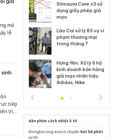
ỗi gia
m nhập lậu,
Slimaura Care x3 sử
sả
môi trường
dụng giấy phép giả
bả
anh
mạo
ki
ộng mô
 Thanh Hóa
Lào Cai xử lý 83 vụ vi
Cô
ày lễ
ại trong vụ
phạm thương mại
tìm
xuất, buôn
trong tháng 7
án
 sào giả
bá
Hưng Yên: Xử lý 6 hộ
óa: Tìm bị
Th
kinh doanh bán hàng
g vụ án buôn
hạ
 sinh
giả mạo nhãn hiệu
h sữa
bá
Adidas, Nike
 giả
Mo
Đôn
rực tiếp
iến Việt
to lớn
dán phim cách nhiệt ô tô
ự hào
thongtaccong-envico chuyên
hút bể phốt
ng hiến
uy tín