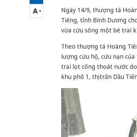
Cỡ chữ vừa
Ngày 14/9, thượng tá Hoà
A
+
Cỡ chữ lớn
Tiếng, tỉnh Bình Dương cho
vừa cứu sống một bé trai k
Theo thượng tá Hoàng Tiền
lượng cứu hộ, cứu nạn của 
trai lọt cống thoát nước 
khu phố 1, thị trấn Dầu Tiế