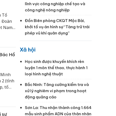
lĩnh vực công nghiệp chế tạo và
công nghệ nông nghiệp
n Tổ
Đồn Biên phòng CKQT Mộc Bài,
i Đoàn
khởi tố vụ án hình sự “Tàng trữ trái
iệt Nam
phép vũ khí quân dụng”
Siêu
Xã hội
 Bác Hồ
Học sinh được khuyến khích rèn
luyện 1 môn thể thao, thực hành 1
loại hình nghệ thuật
í Minh
 2 (tỉnh
Bắc Ninh: Tăng cường kiểm tra và
p, tổ
xử lý nghiêm vi phạm trong hoạt
hân
động quảng cáo
Sơn La: Thu nhận thành công 1.664
 sự
mẫu sinh phẩm ADN của thân nhân