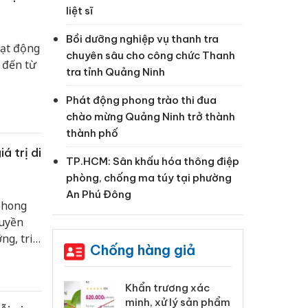
liệt sĩ
Bồi dưỡng nghiệp vụ thanh tra
oạt động
chuyên sâu cho công chức Thanh
 đến từ
tra tỉnh Quảng Ninh
Phát động phong trào thi đua
chào mừng Quảng Ninh trở thành
thành phố
á trị di
TP.HCM: Sân khấu hóa thông điệp
phòng, chống ma túy tại phường
An Phú Đông
phong
ruyền
ng, tri
Chống hàng giả
 Tiêu hủy
Khẩn trương xác
Cà
ai hàng ngàn
minh, xử lý sản phẩm
cô