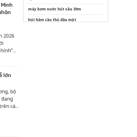
 Minh
máy bơm nước hút sâu 30m​
 nhân
hút hầm cầu thủ dầu một
nắp hố ga
n 2026
nắp hố ga gang
ới
Chính”
Sửa máy rửa bát bosch
a giới
 hội
rọn vẹn
ễ lớn
ơng, bộ
t đang
trên các