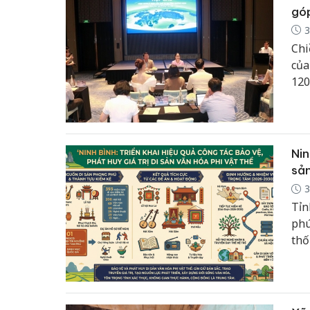
góp
3
Chi
của
120
Nin
sản
3
Tỉn
phú
thố
thứ