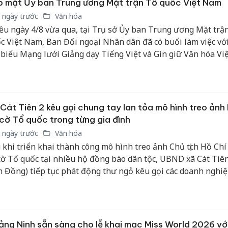
 mặt Ủy ban Trung ương Mặt trận Tổ quốc Việt Nam
 ngày trước
Văn hóa
ều ngày 4/8 vừa qua, tại Trụ sở Ủy ban Trung ương Mặt trậ
c Việt Nam, Ban Đối ngoại Nhân dân đã có buổi làm việc vớ
 biểu Mạng lưới Giảng dạy Tiếng Việt và Gìn giữ Văn hóa V
n cầu, cùng các thí sinh tiêu biểu đã đạt giải trong Cuộc thi 
 Nhí Toàn cầu 2026, được tổ chức tại Bangkok (Thái Lan).
Cát Tiên 2 kêu gọi chung tay lan tỏa mô hình treo ảnh
cờ Tổ quốc trong từng gia đình
 ngày trước
Văn hóa
 khi triển khai thành công mô hình treo ảnh Chủ tịch Hồ Ch
cờ Tổ quốc tại nhiều hộ đồng bào dân tộc, UBND xã Cát Tiên
 Đồng) tiếp tục phát động thư ngỏ kêu gọi các doanh nghiệ
c, nhà hảo tâm và Nhân dân chung tay hỗ trợ kinh phí để n
g mô hình giàu ý nghĩa chính trị, văn hóa này.
ng Ninh sẵn sàng cho lễ khai mạc Miss World 2026 với