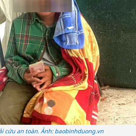
iải cứu an toàn. Ảnh: baobinhduong.vn