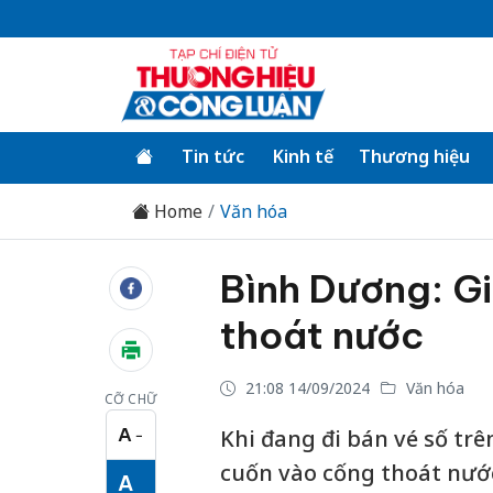
Tin tức
Kinh tế
Thương hiệu
Home
Văn hóa
Bình Dương: Gi
thoát nước
21:08 14/09/2024
Văn hóa
CỠ CHỮ
A
Khi đang đi bán vé số trê
−
Cỡ chữ nhỏ
cuốn vào cống thoát nướ
A