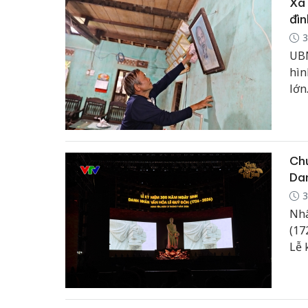
Xã 
đìn
3
UBN
hìn
lớn
Chư
Dan
3
Nhâ
(17
Lễ 
Nam
của
dân