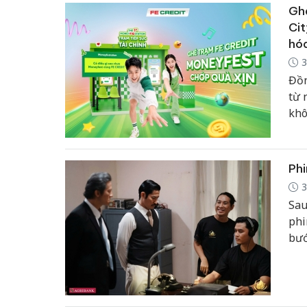
tro
Ghé
Cit
hóa
3
Đồn
từ 
khô
giú
trẻ
tha
Phi
khô
3
Sau
phi
bướ
kên