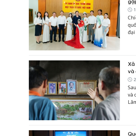
gặp
1
Chi
quố
đại
toà
mẫu
Xã 
và 
2
Sau
và 
Lâm
chứ
rộn
Quả