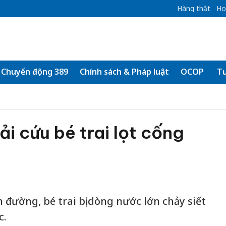
Hàng thật
Ho
Chuyển động 389
Chính sách & Pháp luật
OCOP
Tư
ải cứu bé trai lọt cống
n đường, bé trai bị dòng nước lớn chảy siết
c.