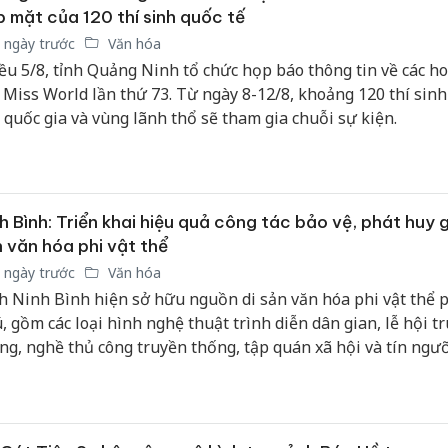
 mặt của 120 thí sinh quốc tế
 ngày trước
Văn hóa
ều 5/8, tỉnh Quảng Ninh tổ chức họp báo thông tin về các h
 Miss World lần thứ 73. Từ ngày 8-12/8, khoảng 120 thí sinh
 quốc gia và vùng lãnh thổ sẽ tham gia chuỗi sự kiện.
h Bình: Triển khai hiệu quả công tác bảo vệ, phát huy gi
 văn hóa phi vật thể
 ngày trước
Văn hóa
h Ninh Bình hiện sở hữu nguồn di sản văn hóa phi vật thể 
, gồm các loại hình nghệ thuật trình diễn dân gian, lễ hội t
ng, nghề thủ công truyền thống, tập quán xã hội và tín ngưỡ
c dân gian, ngữ văn dân gian, tiếng nói và chữ viết.
Cà Mau:
công kh