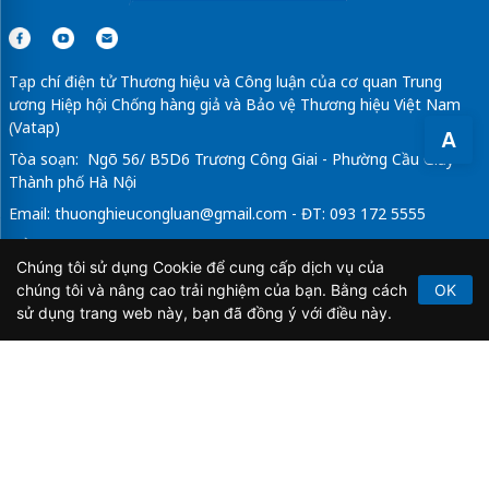
Tạp chí điện tử Thương hiệu và Công luận của cơ quan Trung
ương Hiệp hội Chống hàng giả và Bảo vệ Thương hiệu Việt Nam
(Vatap)
A
Tòa soạn: Ngõ 56/ B5D6 Trương Công Giai - Phường Cầu Giấy -
Thành phố Hà Nội
Email:
thuonghieucongluan@gmail.com
- ĐT: 093 172 5555
Tổng Biên Tập: Vũ Đức Thuận
Chúng tôi sử dụng Cookie để cung cấp dịch vụ của
Giấy phép hoạt động báo chí điện tử số 64/GP-BTTTT do Bộ
chúng tôi và nâng cao trải nghiệm của bạn. Bằng cách
OK
Thông tin và Truyền thông cấp ngày 21/2/2020.
sử dụng trang web này, bạn đã đồng ý với điều này.
Copyright © 2026
TẠP CHÍ THƯƠNG HIỆU & CÔNG
LUẬN
. All Rights Reserved.
Bản quyền thuộc Tạp chí Thương hiệu và Công luận. Cấm