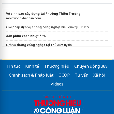
Vệ sinh sau xây dựng tại Phường Thiên Trường
moitruongkhanhan.com
Giải pháp
dịch vụ thông cống nghẹt
hiệu quả tại TPHCM
dán phim cách nhiệt ô tô
Dịch vụ
thông cống nghẹt tại thủ đức
uy tín
Đồng Phục Nam Phương
chuyên may bảo hộ
Sửa máy rửa bát bosch
Tin tức
Kinh tế
Thương hiệu
Chuyển động 389
Hệ thống
Tưới nhỏ giọt
Chính sách & Pháp luật
OCOP
Tư vấn
Xã hội
Videos