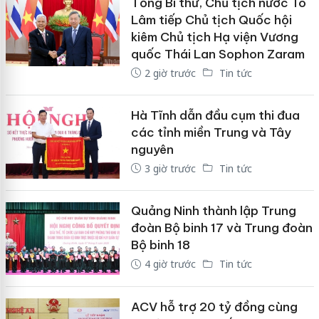
Tổng Bí thư, Chủ tịch nước Tô
Lâm tiếp Chủ tịch Quốc hội
kiêm Chủ tịch Hạ viện Vương
quốc Thái Lan Sophon Zaram
2 giờ trước
Tin tức
Hà Tĩnh dẫn đầu cụm thi đua
các tỉnh miền Trung và Tây
nguyên
3 giờ trước
Tin tức
Quảng Ninh thành lập Trung
đoàn Bộ binh 17 và Trung đoàn
Bộ binh 18
4 giờ trước
Tin tức
ACV hỗ trợ 20 tỷ đồng cùng