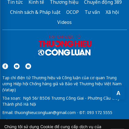
Tin tức
Kinh tế
Thương hiệu
Chuyển động 389
Chính sách & Pháp luật
OCOP
Tư vấn
Xã hội
Videos
Tạp chí điện tử Thương hiệu và Công luận của cơ quan Trung
ương Hiệp hội Chống hàng giả và Bảo vệ Thương hiệu Việt Nam
(Vatap)
A
Tòa soạn: Ngõ 56/ B5D6 Trương Công Giai - Phường Cầu Giấy -
Thành phố Hà Nội
Email:
thuonghieucongluan@gmail.com
- ĐT: 093 172 5555
Tổng Biên Tập: Vũ Đức Thuận
Chúng tôi sử dụng Cookie để cung cấp dịch vụ của