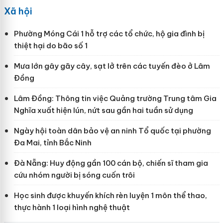
Xã hội
Phường Móng Cái 1 hỗ trợ các tổ chức, hộ gia đình bị
thiệt hại do bão số 1
Mưa lớn gây gãy cây, sạt lở trên các tuyến đèo ở Lâm
Đồng
Lâm Đồng: Thông tin việc Quảng trường Trung tâm Gia
Nghĩa xuất hiện lún, nứt sau gần hai tuần sử dụng
Ngày hội toàn dân bảo vệ an ninh Tổ quốc tại phường
Đa Mai, tỉnh Bắc Ninh
Đà Nẵng: Huy động gần 100 cán bộ, chiến sĩ tham gia
cứu nhóm người bị sóng cuốn trôi
Học sinh được khuyến khích rèn luyện 1 môn thể thao,
thực hành 1 loại hình nghệ thuật