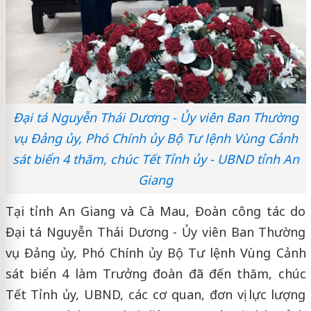
Đại tá Nguyễn Thái Dương - Ủy viên Ban Thường
vụ Đảng ủy, Phó Chính ủy Bộ Tư lệnh Vùng Cảnh
sát biển 4 thăm, chúc Tết Tỉnh ủy - UBND tỉnh An
Giang
Tại tỉnh An Giang và Cà Mau, Đoàn công tác do
Đại tá Nguyễn Thái Dương - Ủy viên Ban Thường
vụ Đảng ủy, Phó Chính ủy Bộ Tư lệnh Vùng Cảnh
sát biển 4 làm Trưởng đoàn đã đến thăm, chúc
Tết Tỉnh ủy, UBND, các cơ quan, đơn vị lực lượng