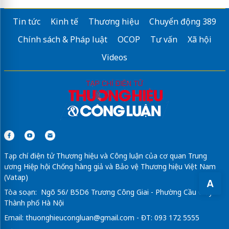
Tin tức
Kinh tế
Thương hiệu
Chuyển động 389
Chính sách & Pháp luật
OCOP
Tư vấn
Xã hội
Videos
Tạp chí điện tử Thương hiệu và Công luận của cơ quan Trung
ương Hiệp hội Chống hàng giả và Bảo vệ Thương hiệu Việt Nam
(Vatap)
A
Tòa soạn: Ngõ 56/ B5D6 Trương Công Giai - Phường Cầu Giấy -
Thành phố Hà Nội
Email:
thuonghieucongluan@gmail.com
- ĐT: 093 172 5555