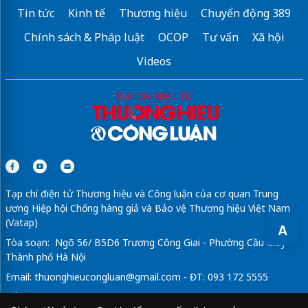
Tin tức
Kinh tế
Thương hiệu
Chuyển động 389
Chính sách & Pháp luật
OCOP
Tư vấn
Xã hội
Videos
Tạp chí điện tử Thương hiệu và Công luận của cơ quan Trung
ương Hiệp hội Chống hàng giả và Bảo vệ Thương hiệu Việt Nam
(Vatap)
A
Tòa soạn: Ngõ 56/ B5D6 Trương Công Giai - Phường Cầu Giấy -
Thành phố Hà Nội
Email:
thuonghieucongluan@gmail.com
- ĐT: 093 172 5555
Tổng Biên Tập: Vũ Đức Thuận