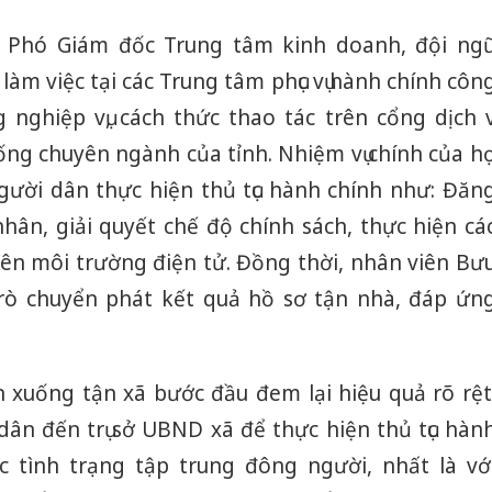
 Phó Giám đốc Trung tâm kinh doanh, đội ng
làm việc tại các Trung tâm phục vụ hành chính côn
nghiệp vụ, cách thức thao tác trên cổng dịch v
ống chuyên ngành của tỉnh. Nhiệm vụ chính của h
gười dân thực hiện thủ tục hành chính như: Đăn
 nhân, giải quyết chế độ chính sách, thực hiện cá
rên môi trường điện tử. Đồng thời, nhân viên Bư
rò chuyển phát kết quả hồ sơ tận nhà, đáp ứn
n xuống tận xã bước đầu đem lại hiệu quả rõ rệt
dân đến trụ sở UBND xã để thực hiện thủ tục hàn
c tình trạng tập trung đông người, nhất là vớ