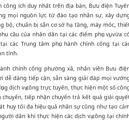
 công ích duy nhất trên địa bàn, Bưu điện Tuyê
ng mọi nguồn lực từ đào tạo nhân sự, xây dựn
bộ, chuẩn bị sẵn cơ sở hạ tầng, máy móc, thiế
u cầu của nhân dân tại các điểm phục vụ, vừa c
tại các Trung tâm phục hành chính công tại cá
n tỉnh.
 hành chính công phường xã, nhân viên Bưu điệ
ơi dễ dàng tiếp cận, sẵn sàng giải đáp mọi vướn
ụng dịch vụ công trực tuyến, thực hiện một số côn
 chuyển, tiếp nhận chuyển trả kết quả giải quyế
hát huy tối đa hiệu quả nhân sự cũng như tạo cả
người dân khi thực hiện các dịch vụ công tại chín