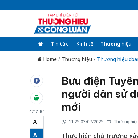
Tin tức
Kinh tế
Thương hiệu
Home
Thương hiệu
Thương hiệu doa
Bưu điện Tuyên
người dân sử d
mới
CỠ CHỮ
A
11:25 03/07/2025
Thương hiệu
−
Cỡ chữ nhỏ
A
Thực hiện chủ trương xây