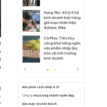
 sào giả
bá
Hưng Yên: Xử lý 6 hộ
óa: Tìm bị
Th
kinh doanh bán hàng
g vụ án buôn
hạ
giả mạo nhãn hiệu
h sữa
bá
Adidas, Nike
 giả
Mo
Cà Mau: Tiêu hủy
g: Đối tượng
An
ì
công khai hàng ngàn
 đường dây
ch
sản phẩm nhập lậu,
 giả tại Phú
bá
ó
bảo vệ môi trường
 đầu thú
Qu
kinh doanh
i
u
g
dán phim cách nhiệt ô tô
,
Công ty
nhựa long thành tuyển dụng
ý
Sửa máy rửa bát bosch