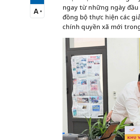
Cỡ chữ vừa
ngay từ những ngày đầu t
A
+
Cỡ chữ lớn
đồng bộ thực hiện các g
chính quyền xã mới trong