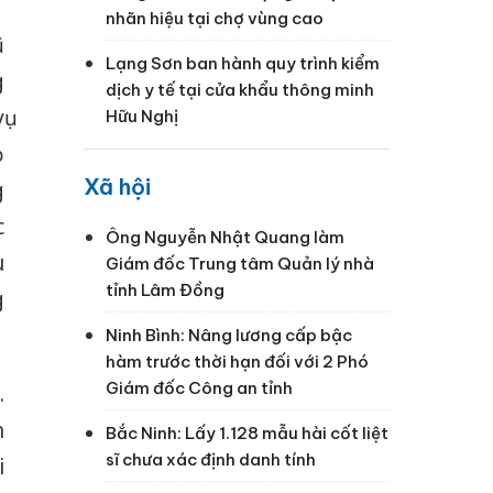
nhãn hiệu tại chợ vùng cao
ũ
Lạng Sơn ban hành quy trình kiểm
g
dịch y tế tại cửa khẩu thông minh
ụ
Hữu Nghị
ọ
Xã hội
g
c
Ông Nguyễn Nhật Quang làm
u
Giám đốc Trung tâm Quản lý nhà
tỉnh Lâm Đồng
g
Ninh Bình: Nâng lương cấp bậc
hàm trước thời hạn đối với 2 Phó
Giám đốc Công an tỉnh
.
h
Bắc Ninh: Lấy 1.128 mẫu hài cốt liệt
sĩ chưa xác định danh tính
i