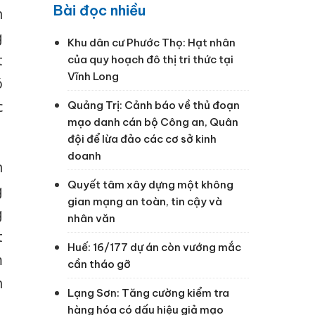
Bài đọc nhiều
n
g
Khu dân cư Phước Thọ: Hạt nhân
t
của quy hoạch đô thị tri thức tại
Vĩnh Long
ó
c
Quảng Trị: Cảnh báo về thủ đoạn
mạo danh cán bộ Công an, Quân
đội để lừa đảo các cơ sở kinh
doanh
n
Quyết tâm xây dựng một không
g
gian mạng an toàn, tin cậy và
g
nhân văn
t
Huế: 16/177 dự án còn vướng mắc
m
cần tháo gỡ
h
Lạng Sơn: Tăng cường kiểm tra
hàng hóa có dấu hiệu giả mạo