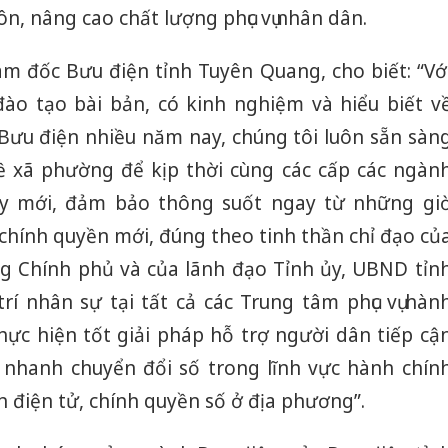
, nâng cao chất lượng phục vụ nhân dân.
 đốc Bưu điện tỉnh Tuyên Quang, cho biết: “Vớ
ào tạo bài bản, có kinh nghiệm và hiểu biết v
a Bưu điện nhiều năm nay, chúng tôi luôn sẵn sàn
ề xã phường để kịp thời cùng các cấp các ngàn
 mới, đảm bảo thông suốt ngay từ những gi
chính quyền mới, đúng theo tinh thần chỉ đạo củ
g Chính phủ và của lãnh đạo Tỉnh ủy, UBND tỉn
rí nhân sự tại tất cả các Trung tâm phục vụ hàn
hực hiện tốt giải pháp hỗ trợ người dân tiếp cậ
 nhanh chuyển đổi số trong lĩnh vực hành chín
 điện tử, chính quyền số ở địa phương”.