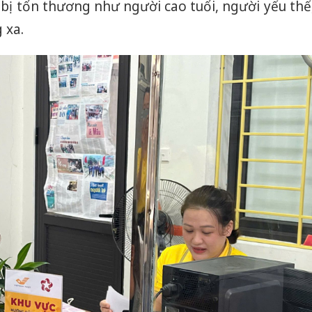
ị tổn thương như người cao tuổi, người yếu thế
 xa.
Công an
tìm bị h
án sản 