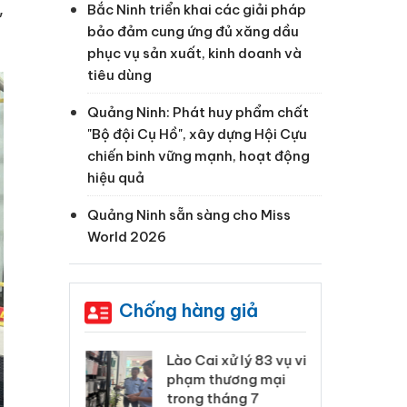
,
Bắc Ninh triển khai các giải pháp
bảo đảm cung ứng đủ xăng dầu
phục vụ sản xuất, kinh doanh và
tiêu dùng
Quảng Ninh: Phát huy phẩm chất
"Bộ đội Cụ Hồ", xây dựng Hội Cựu
chiến binh vững mạnh, hoạt động
hiệu quả
Quảng Ninh sẵn sàng cho Miss
World 2026
Chống hàng giả
 Thanh Hóa
Lào Cai xử lý 83 vụ vi
Cô
ại trong vụ
phạm thương mại
tìm
xuất, buôn
trong tháng 7
án