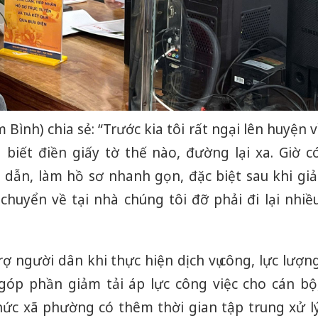
bán yến
Thanh H
hại tron
bán bìn
Moyuum
An Gian
ình) chia sẻ: “Trước kia tôi rất ngại lên huyện v
chủ mưu
bán hàng
 biết điền giấy tờ thế nào, đường lại xa. Giờ c
Quốc ra
dẫn, làm hồ sơ nhanh gọn, đặc biệt sau khi giả
chuyển về tại nhà chúng tôi đỡ phải đi lại nhiề
rợ người dân khi thực hiện dịch vụ công, lực lượn
góp phần giảm tải áp lực công việc cho cán bộ
hức xã phường có thêm thời gian tập trung xử l