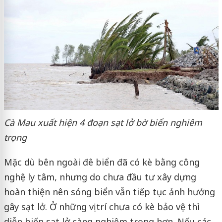
Cà Mau xuất hiện 4 đoạn sạt lở bờ biển nghiêm
trọng
Mặc dù bên ngoài
đê biển
đã có kè bằng công
nghệ ly tâm, nhưng do chưa đầu tư xây dựng
hoàn thiện nên sóng biển vẫn tiếp tục ảnh hưởng
gây sạt lở. Ở những vị trí chưa có kè bảo vệ thì
diễn biến sạt lở càng nghiêm trọng hơn. Nếu các