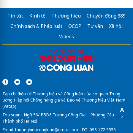
Tin tức
Kinh tế
Thương hiệu
Chuyển động 389
Chính sách & Pháp luật
OCOP
Tư vấn
Xã hội
Videos
Tạp chí điện tử Thương hiệu và Công luận của cơ quan Trung
ương Hiệp hội Chống hàng giả và Bảo vệ Thương hiệu Việt Nam
(Vatap)
A
Tòa soạn: Ngõ 56/ B5D6 Trương Công Giai - Phường Cầu Giấy -
Thành phố Hà Nội
Email:
thuonghieucongluan@gmail.com
- ĐT: 093 172 5555