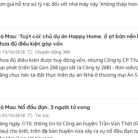
ơn giá hỗ trợ xử lý rác đối với nhà máy này 'không thấp hơn
ác tỉnh'.
à Mau: ‘Tuýt còi’ chủ dự án Happy Home, ồ ạt bán nền 
hưa đủ điều kiện góp vốn
15/10/2018
Chuyển động 389
hưa đủ điều kiện được huy động vốn, nhưng Công ty CP T
ại phát triển Sài Gòn 268 (gọi tắt là Công ty 268) - đơn vị đư
àng chục héc-ta đất thực hiện dự án Nhà ở thương mại An S
Happy Home), tại khu đô thị cửa ngõ Đông Bắc, TP Cà Mau, t
au, đã rầm rộ huy động vốn và ồ ạt mở bán nền thông qua v
óp vốn sai quy định…
à Mau: Nổ đầu đạn, 3 người tử vong
01/10/2018
Tin tức
áng ngày 1/10, thông tin từ Công an huyện Trần Văn Thời (t
au) cho biết, trên địa bàn huyện vừa xảy ra vụ nổ đầu đạn t