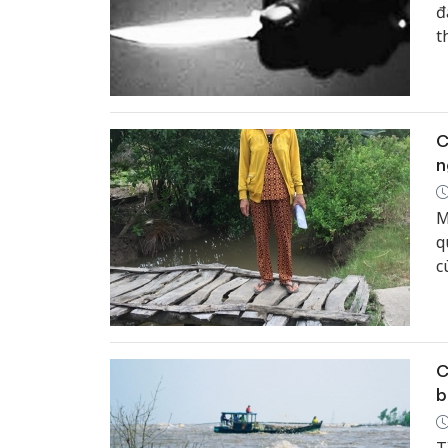
đ
t
C
n
M
q
c
v
c
C
b