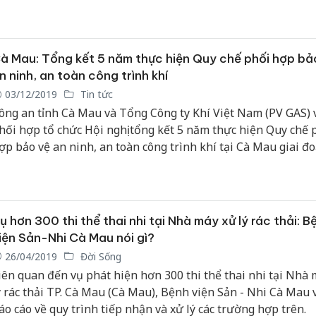
à Mau: Tổng kết 5 năm thực hiện Quy chế phối hợp bả
n ninh, an toàn công trình khí
03/12/2019
Tin tức
ông an tỉnh Cà Mau và Tổng Công ty Khí Việt Nam (PV GAS) 
hối hợp tổ chức Hội nghị tổng kết 5 năm thực hiện Quy chế 
ợp bảo vệ an ninh, an toàn công trình khí tại Cà Mau giai đ
014 -2019 và tiếp tục ký Quy chế phối hợp bảo vệ giai đoạn 
024.
ụ hơn 300 thi thể thai nhi tại Nhà máy xử lý rác thải: B
iện Sản-Nhi Cà Mau nói gì?
26/04/2019
Đời Sống
iên quan đến vụ phát hiện hơn 300 thi thể thai nhi tại Nhà
ý rác thải TP. Cà Mau (Cà Mau), Bệnh viện Sản - Nhi Cà Mau 
áo cáo về quy trình tiếp nhận và xử lý các trường hợp trên.