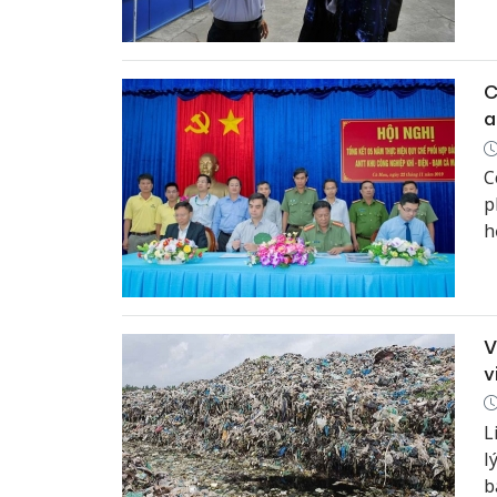
C
a
C
p
h
2
2
V
v
L
l
b