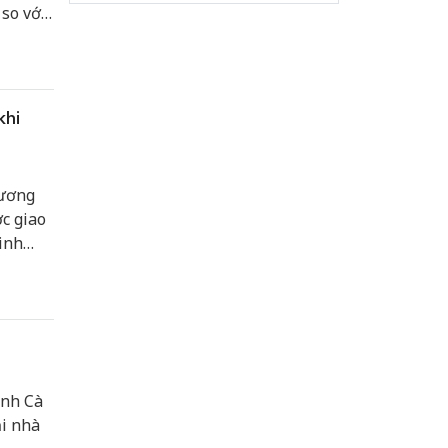
 so với
khi
hương
ợc giao
inh
ỉnh Cà
iệc
ỉnh Cà
ại nhà