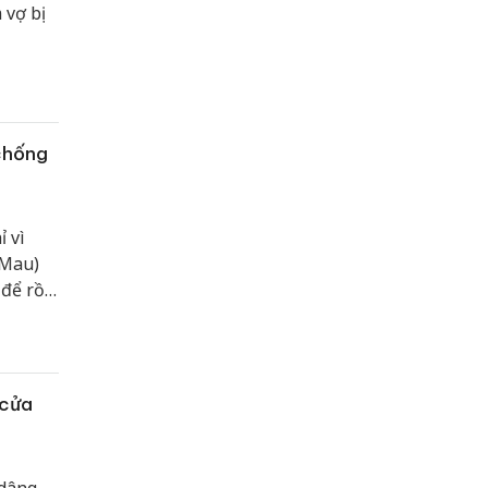
 vợ bị
 chống
 vì
 Mau)
 để rồi
 Cấp
 cửa