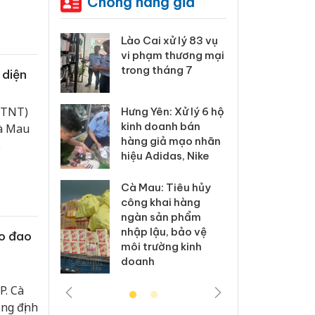
Chống hàng giả
 Thanh Hóa
Lào Cai xử lý 83 vụ
Công
i trong vụ
vi phạm thương mại
tìm b
uất, buôn
trong tháng 7
án sả
 diện
sào giả
bán y
PTNT)
Hưng Yên: Xử lý 6 hộ
a: Tìm bị
Than
kinh doanh bán
Cà Mau
g vụ án
hại t
hàng giả mạo nhãn
.
 bình sữa
buôn
hiệu Adidas, Nike
giả
Moyu
Cà Mau: Tiêu hủy
: Đối tượng
An Gi
công khai hàng
 đường dây
chủ 
ngàn sản phẩm
 giả tại
bán h
nhập lậu, bảo vệ
ao đao
c ra đầu
Phú 
môi trường kinh
thú
doanh
P. Cà
ng định