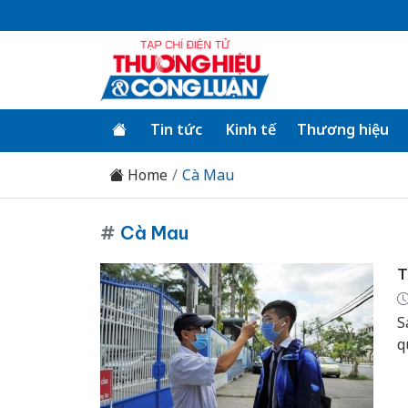
Tin tức
Kinh tế
Thương hiệu
Home
Cà Mau
#
Cà Mau
T
S
q