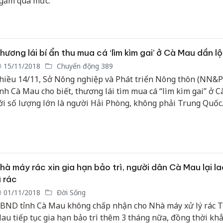
gầm quá mức.
Công an
tìm bị hạ
án sản x
hương lái bí ẩn thu mua cá ‘lìm kìm gai’ ở Cà Mau dần lộ
bán yến 
15/11/2018
Chuyển động 389
hiều 14/11, Sở Nông nghiệp và Phát triển Nông thôn (NN&
Thanh Hó
ỉnh Cà Mau cho biết, thương lái tìm mua cá “lìm kìm gai” ở 
hại tron
ới số lượng lớn là người Hải Phòng, không phải Trung Quốc
buôn bán
Moyuum 
An Giang
chủ mưu
bán hàng
hà máy rác xin gia hạn bảo trì, người dân Cà Mau lại l
Phú Quố
thú
ì rác
01/11/2018
Đời Sống
BND tỉnh Cà Mau không chấp nhận cho Nhà máy xử lý rác T
au tiếp tục gia hạn bảo trì thêm 3 tháng nữa, đồng thời khẳ