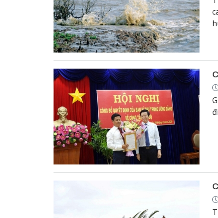
T
c
h
1
C
G
đ
C
T