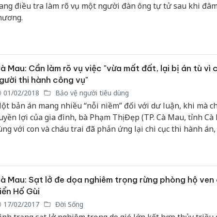
ang điều tra làm rõ vụ một người đàn ông tự tử sau khi đâm
hương.
à Mau: Cần làm rõ vụ việc "vừa mất đất, lại bị án tù vì
gười thi hành công vụ"
01/02/2018
Bảo vệ người tiêu dùng
ột bản án mang nhiều “nỗi niềm” đối với dư luận, khi mà chỉ
uyền lợi của gia đình, bà Phạm Thị Đẹp (TP. Cà Mau, tỉnh Cà
ùng với con và cháu trai đã phản ứng lại chi cục thi hành án,
ướng vào vòng lao lý khi chưa có bản án cuối cùng từ TAND
ao tại TP. Hồ Chí Minh.
à Mau: Sạt lở đe dọa nghiêm trọng rừng phòng hộ ven
iển Hố Gùi
17/02/2017
Đời Sống