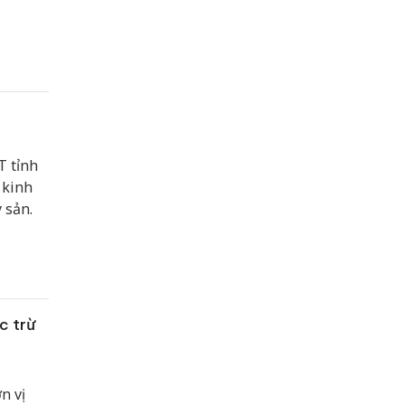
T tỉnh
 kinh
 sản.
c trừ
n vị