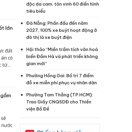
độc da cam, tôn vinh 60 điển hình
tiêu biểu
Đà Nẵng: Phấn đấu đến năm
t lớn
2027, 100% xe buýt hoạt động ở
đô thị là xe buýt điện
Hội thảo “Miền trầm tích văn hoá
ực đất
biển Đầm Hà và phát triển không
 án có
gian mới”
c từ
ia Lai
Phường Hồng Gai: Bố trí 7 điểm
đỗ xe miễn phí phục vụ nhân dân
Phường Tam Thắng (TP HCM):
 ngầm
Trao Giấy CNQSDĐ cho Thiền
viện Bồ Đề
 sẽ
n nước