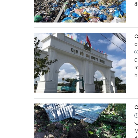
đ
c
C
c
C
m
h
(
M
g
C
S
M