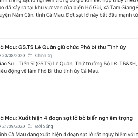
ình trạng sạt lở nghiêm trọng do gió lớn kết hợp thủy triều
ao đã xảy ra tại khu vực ven cửa biển Hố Gùi, xã Tam Giang 
uyện Năm Căn, tỉnh Cà Mau. Đợt sạt lở này bắt đầu mạnh t
1/2 cho đến nay.
à Mau: GS.TS Lê Quân giữ chức Phó bí thư Tỉnh ủy
30/08/2020
Chính trị
iáo Sư - Tiến Sĩ (GS.TS) Lê Quân, Thứ trưởng Bộ LĐ-TB&XH,
iều động về làm Phó Bí thư tỉnh ủy Cà Mau.
à Mau: Xuất hiện 4 đoạn sạt lở bờ biển nghiêm trọng
21/09/2020
Đời Sống
ỉnh Cà Mau đang xuất hiện 4 đoạn sạt lở rất nguy hiểm với 