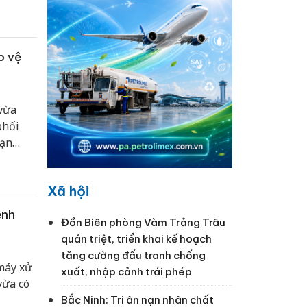
o vệ
vừa
phối
oạn
2019-
Xã hội
ệnh
Đồn Biên phòng Vàm Trảng Trâu
quán triệt, triển khai kế hoạch
tăng cường đấu tranh chống
 máy xử
xuất, nhập cảnh trái phép
vừa có
Bắc Ninh: Tri ân nạn nhân chất