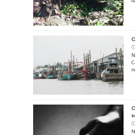
d
C
N
C
n
C
s
N