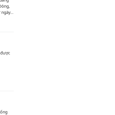
 dâng
Đông,
ừ ngày
 được
tổng