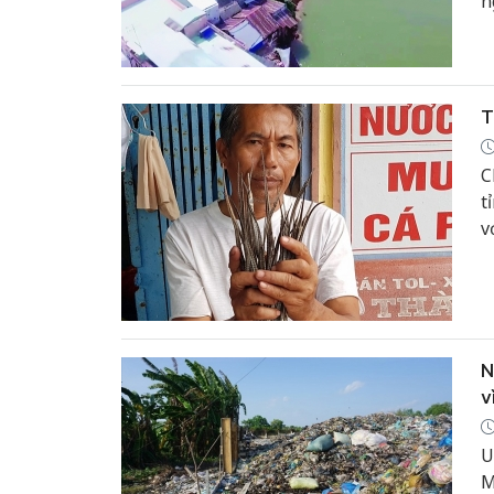
n
T
C
t
v
N
v
U
M