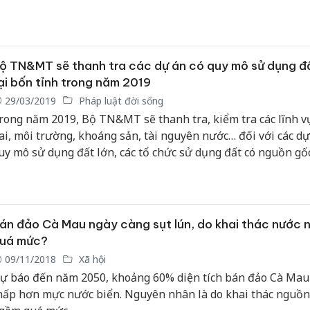
ộ TN&MT sẽ thanh tra các dự án có quy mô sử dụng đấ
ại bốn tỉnh trong năm 2019
29/03/2019
Pháp luật đời sống
rong năm 2019, Bộ TN&MT sẽ thanh tra, kiểm tra các lĩnh v
ai, môi trường, khoáng sản, tài nguyên nước… đối với các dự
uy mô sử dụng đất lớn, các tổ chức sử dụng đất có nguồn gố
ông trường, lâm trường tại 4 tỉnh, gồm: Bắc Ninh, Cà Mau, G
à Kon Tum.
án đảo Cà Mau ngày càng sụt lún, do khai thác nước
uá mức?
09/11/2018
Xã hội
ự báo đến năm 2050, khoảng 60% diện tích bán đảo Cà Mau
hấp hơn mực nước biển. Nguyên nhân là do khai thác nguồ