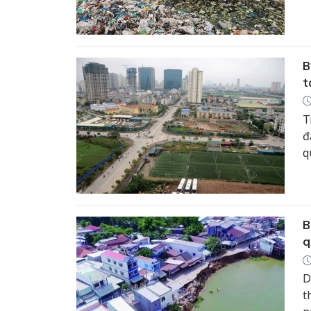
B
t
T
đ
q
n
v
B
q
D
t