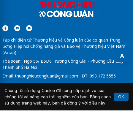
Tạp chí điện tử Thương hiệu và Công luận của cơ quan Trung
ương Hiệp hội Chống hàng giả và Bảo vệ Thương hiệu Việt Nam
(Vatap)
A
Tòa soạn: Ngõ 56/ B5D6 Trương Công Giai - Phường Cầu Giấy -
Thành phố Hà Nội
Email:
thuonghieucongluan@gmail.com
- ĐT: 093 172 5555
Tổng Biên Tập: Vũ Đức Thuận
Chúng tôi sử dụng Cookie để cung cấp dịch vụ của
Giấy phép hoạt động báo chí điện tử số 64/GP-BTTTT do Bộ
chúng tôi và nâng cao trải nghiệm của bạn. Bằng cách
OK
Thông tin và Truyền thông cấp ngày 21/2/2020.
sử dụng trang web này, bạn đã đồng ý với điều này.
Copyright © 2026
TẠP CHÍ THƯƠNG HIỆU & CÔNG