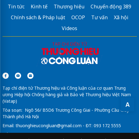
Tin tức
Kinh tế
Thương hiệu
Chuyển động 389
Chính sách & Pháp luật
OCOP
Tư vấn
Xã hội
Videos
Tạp chí điện tử Thương hiệu và Công luận của cơ quan Trung
ương Hiệp hội Chống hàng giả và Bảo vệ Thương hiệu Việt Nam
(Vatap)
A
Tòa soạn: Ngõ 56/ B5D6 Trương Công Giai - Phường Cầu Giấy -
Thành phố Hà Nội
Email:
thuonghieucongluan@gmail.com
- ĐT: 093 172 5555
Tổng Biên Tập: Vũ Đức Thuận