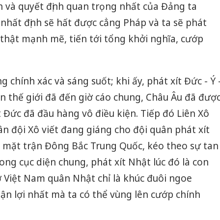
 và quyết định quan trọng nhất của Đảng ta
sản phẩ
bảo vệ 
 nhất định sẽ hất được cẳng Pháp và ta sẽ phát
kinh do
thật mạnh mẽ, tiến tới tổng khởi nghĩa, cướp
Công an
tìm bị h
án sản 
 chính xác và sáng suốt; khi ấy, phát xít Đức - Ý 
bán yến
n thế giới đã đến giờ cáo chung, Châu Âu đã đượ
Thanh H
t Đức đã đầu hàng vô điều kiện. Tiếp đó Liên Xô
hại tron
bán bìn
ân đội Xô viết đang giáng cho đội quân phát xít
Moyuum
 mặt trận Đông Bắc Trung Quốc, kéo theo sự tan
ong cục diện chung, phát xít Nhật lúc đó là con
 ở Việt Nam quân Nhật chỉ là khúc đuôi ngoe
uận lợi nhất mà ta có thể vùng lên cướp chính