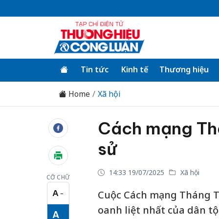
Tin tức
Kinh tế
Thương hiệu
Home
Xã hội
Cách mạng Thá
sử
14:33 19/07/2025
Xã hội
CỠ CHỮ
A
Cuộc Cách mạng Tháng Tám
−
Cỡ chữ nhỏ
oanh liệt nhất của dân tộ
A