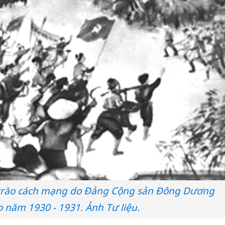
o trào cách mạng do Đảng Cộng sản Đông Dương
 năm 1930 - 1931. Ảnh Tư liệu.
Cà Mau:
công kh