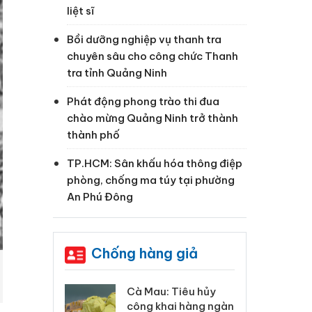
liệt sĩ
Bồi dưỡng nghiệp vụ thanh tra
chuyên sâu cho công chức Thanh
tra tỉnh Quảng Ninh
Phát động phong trào thi đua
chào mừng Quảng Ninh trở thành
thành phố
TP.HCM: Sân khấu hóa thông điệp
phòng, chống ma túy tại phường
An Phú Đông
Chống hàng giả
 Tiêu hủy
Khẩn trương xác
Cà
ai hàng ngàn
minh, xử lý sản phẩm
cô