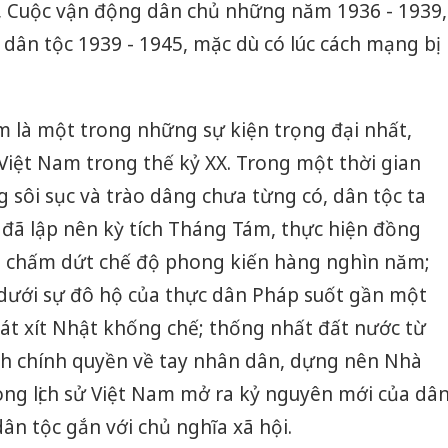
h, Cuộc vận động dân chủ những năm 1936 - 1939,
dân tộc 1939 - 1945, mặc dù có lúc cách mạng bị
là một trong những sự kiện trọng đại nhất,
 Việt Nam trong thế kỷ XX. Trong một thời gian
g sôi sục và trào dâng chưa từng có, dân tộc ta
 đã lập nên kỳ tích Tháng Tám, thực hiện đồng
u: chấm dứt chế độ phong kiến hàng nghìn năm;
 dưới sự đô hộ của thực dân Pháp suốt gần một
t xít Nhật khống chế; thống nhất đất nước từ
h chính quyền về tay nhân dân, dựng nên Nhà
ong lịch sử Việt Nam mở ra kỷ nguyên mới của dâ
dân tộc gắn với chủ nghĩa xã hội.