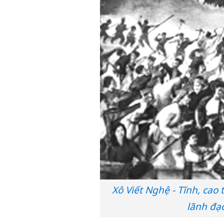
Xô Viết Nghệ - Tĩnh, ca
lãnh đạo