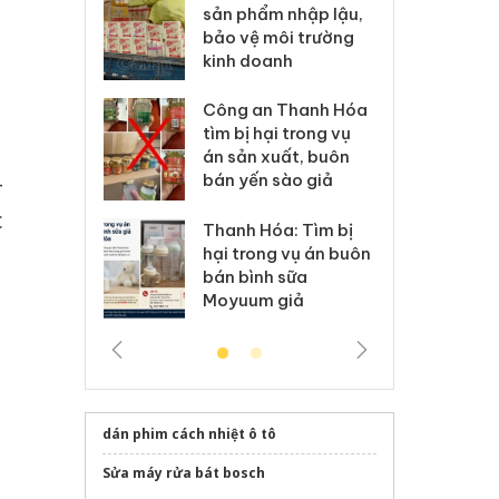
m nhập lậu,
Slimaura Care x3 sử
sả
môi trường
dụng giấy phép giả
bả
anh
mạo
ki
 Thanh Hóa
Lào Cai xử lý 83 vụ vi
Cô
ại trong vụ
phạm thương mại
tìm
xuất, buôn
trong tháng 7
án
-
 sào giả
bá
c
Hưng Yên: Xử lý 6 hộ
óa: Tìm bị
Th
kinh doanh bán hàng
g vụ án buôn
hạ
giả mạo nhãn hiệu
h sữa
bá
Adidas, Nike
 giả
Mo
dán phim cách nhiệt ô tô
Sửa máy rửa bát bosch