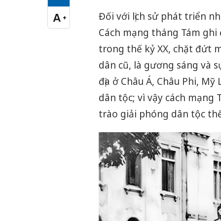
Cỡ chữ vừa
Đối với lịch sử phát triển
A
+
Cỡ chữ lớn
Cách mạng tháng Tám ghi 
trong thế kỷ XX, chặt đứt 
dân cũ, là gương sáng và s
địa ở Châu Á, Châu Phi, Mỹ 
dân tộc; vì vậy cách mạng
trào giải phóng dân tộc thế