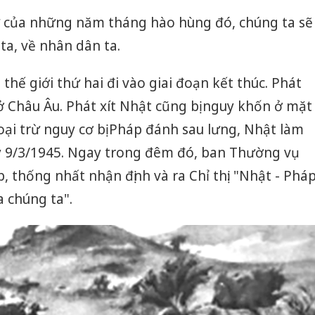
sử của những năm tháng hào hùng đó, chúng ta sẽ
a, về nhân dân ta.
hế giới thứ hai đi vào giai đoạn kết thúc. Phát
t ở Châu Âu. Phát xít Nhật cũng bị nguy khốn ở mặt
oại trừ nguy cơ bị Pháp đánh sau lưng, Nhật làm
y 9/3/1945. Ngay trong đêm đó, ban Thường vụ
 thống nhất nhận định và ra Chỉ thị: "Nhật - Phá
 chúng ta".