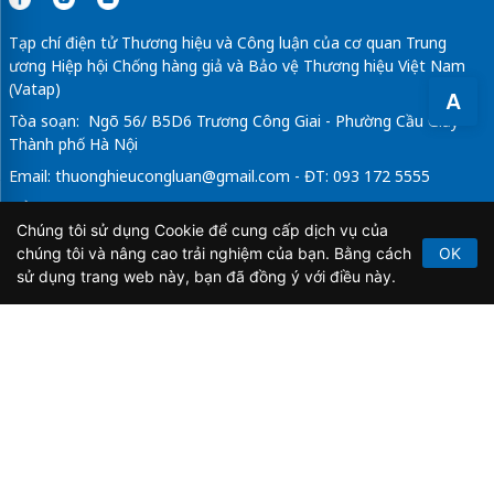
Tạp chí điện tử Thương hiệu và Công luận của cơ quan Trung
ương Hiệp hội Chống hàng giả và Bảo vệ Thương hiệu Việt Nam
(Vatap)
A
Tòa soạn: Ngõ 56/ B5D6 Trương Công Giai - Phường Cầu Giấy -
Thành phố Hà Nội
Email:
thuonghieucongluan@gmail.com
- ĐT: 093 172 5555
Tổng Biên Tập: Vũ Đức Thuận
Chúng tôi sử dụng Cookie để cung cấp dịch vụ của
Giấy phép hoạt động báo chí điện tử số 64/GP-BTTTT do Bộ
chúng tôi và nâng cao trải nghiệm của bạn. Bằng cách
OK
Thông tin và Truyền thông cấp ngày 21/2/2020.
sử dụng trang web này, bạn đã đồng ý với điều này.
Copyright © 2026
TẠP CHÍ THƯƠNG HIỆU & CÔNG
LUẬN
. All Rights Reserved.
Bản quyền thuộc Tạp chí Thương hiệu và Công luận. Cấm
sao chép dưới mọi hình thức nếu không có sự chấp thuận
bằng văn bản.