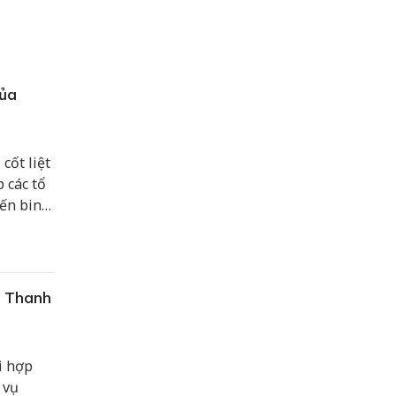
của
cốt liệt
p các tổ
iến binh
bộ,
c Thanh
i hợp
 vụ