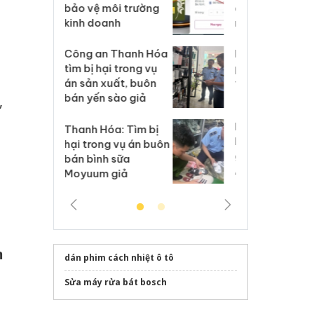
môi trường
dụng giấy phép giả
bả
anh
mạo
ki
 Thanh Hóa
Lào Cai xử lý 83 vụ vi
Cô
ại trong vụ
phạm thương mại
tìm
xuất, buôn
trong tháng 7
án
 sào giả
bá
,
Hưng Yên: Xử lý 6 hộ
óa: Tìm bị
Th
kinh doanh bán hàng
g vụ án buôn
hạ
giả mạo nhãn hiệu
h sữa
bá
Adidas, Nike
 giả
Mo
m
dán phim cách nhiệt ô tô
Sửa máy rửa bát bosch