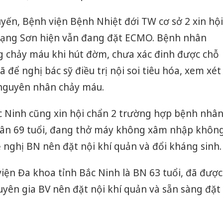
uyến, Bệnh viện Bệnh Nhiệt đới TW cơ sở 2 xin hội
Lạng Sơn hiện vẫn đang đặt ECMO. Bệnh nhân
ạng chảy máu khi hút đờm, chưa xác đinh được chỗ
 để nghị bác sỹ điều trị nội soi tiêu hóa, xem xét
m nguyên nhân chảy máu.
c Ninh cũng xin hội chẩn 2 trường hợp bệnh nhâ
hân 69 tuổi, đang thở máy không xâm nhập khôn
ề nghị BN nên đặt nội khí quản và đổi kháng sinh.
iện Đa khoa tỉnh Bắc Ninh là BN 63 tuổi, đã được
huyên gia BV nên đặt nội khí quản và sẵn sàng đặt