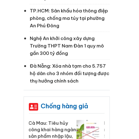
TP.HCM: Sân khấu hóa thông điệp
phòng, chống ma túy tại phường
An Phú Đông
Nghệ An khởi công xây dựng
Trường THPT Nam Đàn 1 quy mô
gần 300 tỷ đồng
Đà Nẵng: Xóa nhà tạm cho 5.757
hộ dân cho 3 nhóm đối tượng được
thụ hưởng chính sách
Chống hàng giả
 Tiêu hủy
Khẩn trương xác
Cà
ai hàng ngàn
minh, xử lý sản phẩm
cô
m nhập lậu,
Slimaura Care x3 sử
sả