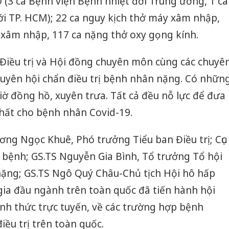
 (3 ca Bệnh viện Bệnh nhiệt đới Trung ương, 1 ca
ới TP. HCM); 22 ca nguy kịch thở máy xâm nhập,
xâm nhập, 117 ca nặng thở oxy gọng kính.
Điều trị và Hội đồng chuyên môn cùng các chuyê
uyên hội chẩn điều trị bệnh nhân nặng. Có nhữn
iờ đồng hồ, xuyên trưa. Tất cả đều nỗ lực để đưa
 nhất cho bệnh nhân
Covid-19
.
ương Ngọc Khuê, Phó trưởng Tiểu ban Điều trị; Cục
bệnh; GS.TS Nguyễn Gia Bình, Tổ trưởng Tổ hội
ặng; GS.TS Ngô Quý Châu-Chủ tịch Hội hô hấp
gia đầu ngành trên toàn quốc đã tiến hành hội
nh thức trực tuyến, về các trường hợp bệnh
ều trị trên toàn quốc.