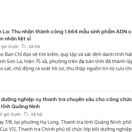
 La: Thu nhận thành công 1.664 mẫu sinh phẩm ADN 
n nhân liệt sĩ
 giờ trước
Xã hội
o Ban Chỉ đạo về tìm kiếm, quy tập và xác định danh tính hài 
tỉnh Sơn La, hiện 75 xã, phường trên địa bàn tỉnh đã thành lậ
o sát, chủ động rà soát hồ sơ, thu thập nguồn tin từ cựu ch
nhân chứng lịch sử. Công tác triển khai được thực hiện đồng 
n công rõ trách nhiệm cho từng cơ quan, đơn vị.
 dưỡng nghiệp vụ thanh tra chuyên sâu cho công chứ
 tỉnh Quảng Ninh
0 giờ trước
Xã hội
y 7/8, tại phường Hạ Long, Thanh tra tỉnh Quảng Ninh phố
 Cục VII, Thanh tra Chính phủ tổ chức lớp bồi dưỡng nghiệp