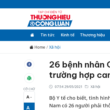
Tin tức
Kinh tế
Thương hiệu
Home
Xã hội
26 bệnh nhân 
trường hợp ca
07:54 29/05/2021
Xã hội
CỠ CHỮ
A
Bộ Y tế cho biết, tình hì
−
Cỡ chữ nhỏ
Nam có 26 người phải thở 
A