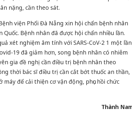
bảo vệ 
nhân nặng, cần theo sát.
kinh do
 viện Phổi Đà Nẵng xin hội chẩn bệnh nhân
Công an
tìm bị h
n Quốc. Bệnh nhân đã được hội chẩn nhiều lần.
án sản 
bán yến
 quả xét nghiệm âm tính với SARS-CoV-2 1 một lần
ovid-19
đã giảm hơn, song bệnh nhân có nhiễm
Thanh H
hại tron
̂n gia đề nghị cần điều trị bệnh nhân theo
bán bìn
ng thời bác sĩ điều trị cần cắt bớt thuốc an thần,
Moyuum
máy để cải thiện cơ vận động, phục hồi chức
Thành Na