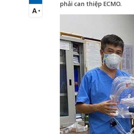
Cỡ chữ vừa
phải can thiệp ECMO.
A
+
Cỡ chữ lớn