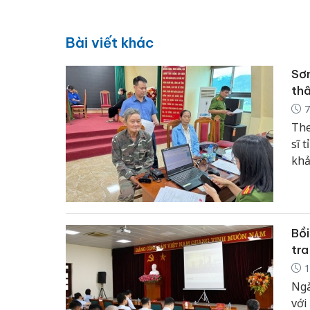
Bài viết khác
Sơn
thâ
7
The
sĩ 
khả
và 
phâ
Bồi
tra
1
Ngà
với