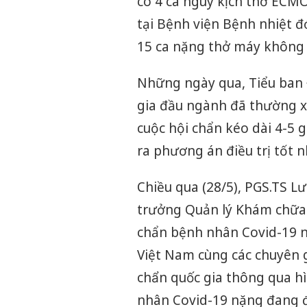
có 4 ca nguy kịch thở ECMO
tại Bệnh viện Bệnh nhiệt đ
15 ca nặng thở máy không 
Những ngày qua, Tiểu ban 
gia đầu ngành đã thường x
cuộc hội chẩn kéo dài 4-5 g
ra phương án điều trị tốt
Chiều qua (28/5), PGS.TS L
trưởng Quản lý Khám chữa 
chẩn bệnh nhân
Covid-19
n
Việt Nam cùng các chuyên 
chẩn quốc gia thông qua hì
nhân
Covid-19
nặng đang đi