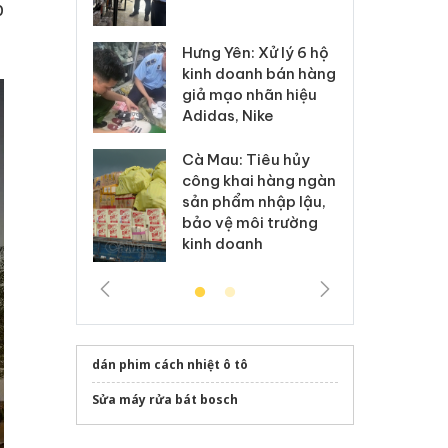
p
 sào giả
bá
Hưng Yên: Xử lý 6 hộ
óa: Tìm bị
Th
kinh doanh bán hàng
g vụ án buôn
hạ
giả mạo nhãn hiệu
h sữa
bá
Adidas, Nike
 giả
Mo
Cà Mau: Tiêu hủy
g: Đối tượng
An
công khai hàng ngàn
 đường dây
ch
sản phẩm nhập lậu,
 giả tại Phú
bá
bảo vệ môi trường
 đầu thú
Qu
kinh doanh
dán phim cách nhiệt ô tô
Sửa máy rửa bát bosch