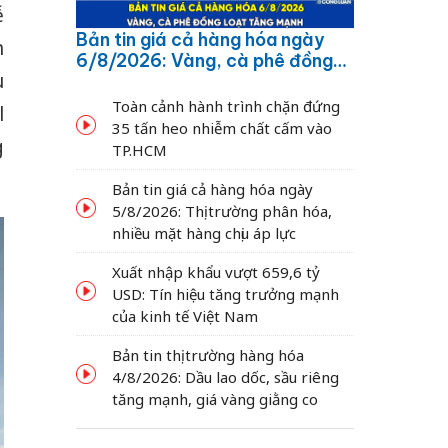
ễ
Bản tin giá cả hàng hóa ngày
h
6/8/2026: Vàng, cà phê đồng
u
loạt tăng mạnh
Toàn cảnh hành trình chặn đứng
l
35 tấn heo nhiễm chất cấm vào
g
TP.HCM
Bản tin giá cả hàng hóa ngày
5/8/2026: Thị trường phân hóa,
nhiều mặt hàng chịu áp lực
Xuất nhập khẩu vượt 659,6 tỷ
USD: Tín hiệu tăng trưởng mạnh
của kinh tế Việt Nam
Bản tin thị trường hàng hóa
4/8/2026: Dầu lao dốc, sầu riêng
tăng mạnh, giá vàng giằng co