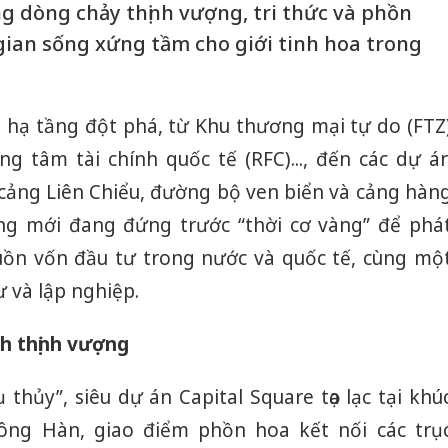
ng dòng chảy thịnh vượng, tri thức và phồn
gian sống xứng tầm cho giới tinh hoa trong
à hạ tầng đột phá, từ Khu thương mại tự do (FTZ
ng tâm tài chính quốc tế (RFC)..., đến các dự á
 cảng Liên Chiểu, đường bộ ven biển và cảng hàn
ng mới đang đứng trước “thời cơ vàng” để phá
guồn vốn đầu tư trong nước và quốc tế, cùng mộ
ư và lập nghiệp.
ch thịnh vượng
 thủy”, siêu dự án Capital Square tọa lạc tại khú
ông Hàn, giao điểm phồn hoa kết nối các trụ