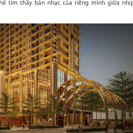
thể tìm thấy bản nhạc của riêng mình giữa nhị
bán yến
Thanh H
hại tron
bán bìn
Moyuum
An Gian
chủ mưu
bán hàng
Quốc ra