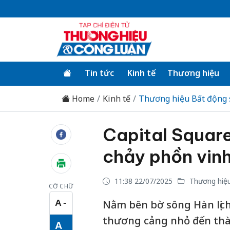
Tin tức
Kinh tế
Thương hiệu
Home
Kinh tế
Thương hiệu Bất động 
Capital Square
chảy phồn vin
11:38 22/07/2025
Thương hiệu
CỠ CHỮ
A
Nằm bên bờ sông Hàn lịch
−
Cỡ chữ nhỏ
thương cảng nhỏ đến thà
A