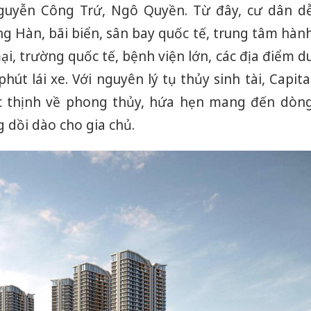
uyễn Công Trứ, Ngô Quyền. Từ đây, cư dân d
g Hàn, bãi biển, sân bay quốc tế, trung tâm hàn
i, trường quốc tế, bệnh viện lớn, các địa điểm d
hút lái xe. Với nguyên lý tụ thủy sinh tài, Capita
c thịnh về phong thủy, hứa hẹn mang đến dòn
 dồi dào cho gia chủ.