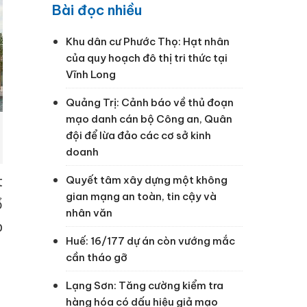
Bài đọc nhiều
Khu dân cư Phước Thọ: Hạt nhân
của quy hoạch đô thị tri thức tại
Vĩnh Long
Quảng Trị: Cảnh báo về thủ đoạn
mạo danh cán bộ Công an, Quân
đội để lừa đảo các cơ sở kinh
doanh
t
Quyết tâm xây dựng một không
gian mạng an toàn, tin cậy và
ổ
nhân văn
p
Huế: 16/177 dự án còn vướng mắc
cần tháo gỡ
Lạng Sơn: Tăng cường kiểm tra
hàng hóa có dấu hiệu giả mạo