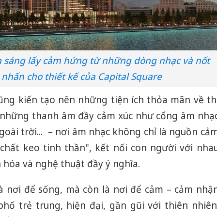
 sáng lấy cảm hứng từ những dòng nhạc và nốt
nhấn cho thiết kế của Capital Square
ũng kiến tạo nên những tiện ích thỏa mãn về th
g những thanh âm đầy cảm xúc như cổng âm nhạ
oài trời... – nơi âm nhạc không chỉ là nguồn cả
"chất keo tinh thần", kết nối con người với nha
 hóa và nghệ thuật đầy ý nghĩa.
là nơi để sống, mà còn là nơi để cảm – cảm nhậ
Công an
tìm bị h
hố trẻ trung, hiện đại, gần gũi với thiên nhiên
án sản 