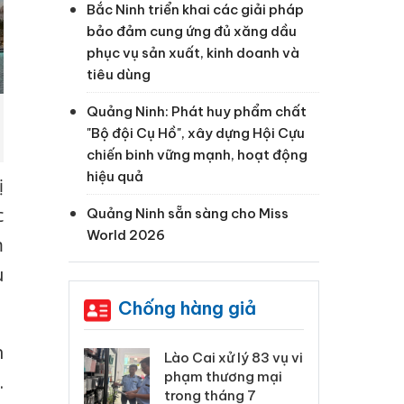
Bắc Ninh triển khai các giải pháp
bảo đảm cung ứng đủ xăng dầu
phục vụ sản xuất, kinh doanh và
tiêu dùng
Quảng Ninh: Phát huy phẩm chất
"Bộ đội Cụ Hồ", xây dựng Hội Cựu
chiến binh vững mạnh, hoạt động
hiệu quả
ị
c
Quảng Ninh sẵn sàng cho Miss
World 2026
m
u
Chống hàng giả
n
 Thanh Hóa
Lào Cai xử lý 83 vụ vi
Cô
ại trong vụ
phạm thương mại
tìm
.
xuất, buôn
trong tháng 7
án