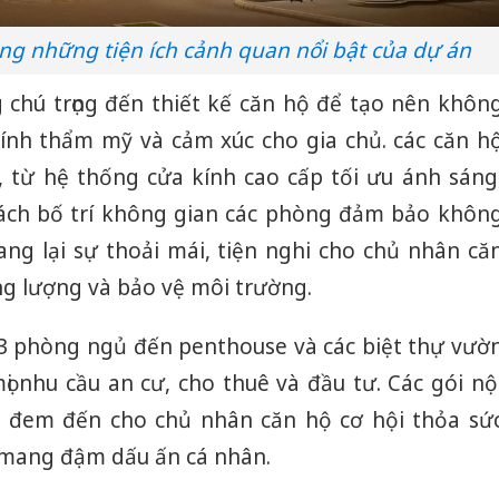
ng những tiện ích cảnh quan nổi bật của dự án
 chú trọng đến thiết kế căn hộ để tạo nên khôn
 tính thẩm mỹ và cảm xúc cho gia chủ. các căn h
 từ hệ thống cửa kính cao cấp tối ưu ánh sáng
cách bố trí không gian các phòng đảm bảo khôn
g lại sự thoải mái, tiện nghi cho chủ nhân că
ng lượng và bảo vệ môi trường.
1-3 phòng ngủ đến penthouse và các biệt thự vườ
i nhu cầu an cư, cho thuê và đầu tư. Các gói nộ
sẽ đem đến cho chủ nhân căn hộ cơ hội thỏa sứ
 mang đậm dấu ấn cá nhân.