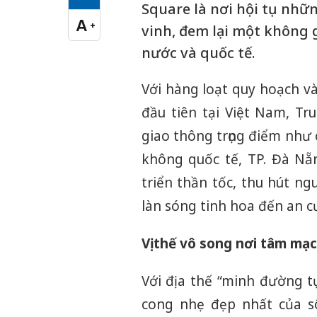
Cỡ chữ vừa
Square là nơi hội tụ nhữ
A
+
vinh, đem lại một không 
Cỡ chữ lớn
nước và quốc tế.
Với hàng loạt quy hoạch v
đầu tiên tại Việt Nam, Tru
giao thông trọng điểm như
không quốc tế, TP. Đà Nẵ
triển thần tốc, thu hút n
làn sóng tinh hoa đến an c
Vị thế vô song nơi tâm mạ
Với địa thế “minh đường tụ
cong nhẹ đẹp nhất của s