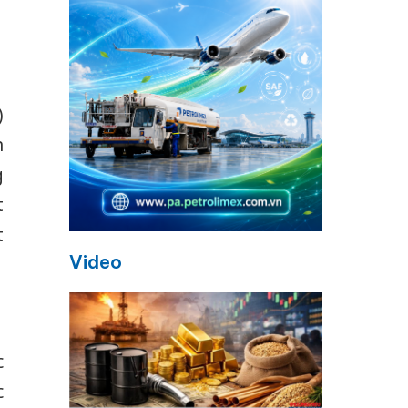
)
n
g
t
t
Video
c
c