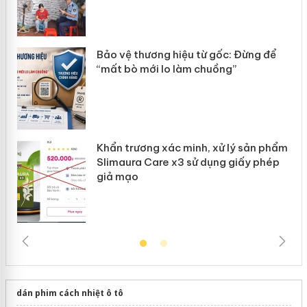
àng
ản
Bảo vệ thương hiệu từ gốc: Đừng để
“mất bò mới lo làm chuồng”
Khẩn trương xác minh, xử lý sản phẩm
Slimaura Care x3 sử dụng giấy phép
giả mạo
dán phim cách nhiệt ô tô