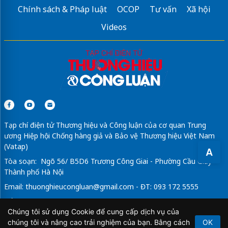
Chính sách & Pháp luật
OCOP
Tư vấn
Xã hội
Videos
Tạp chí điện tử Thương hiệu và Công luận của cơ quan Trung
ương Hiệp hội Chống hàng giả và Bảo vệ Thương hiệu Việt Nam
(Vatap)
A
Tòa soạn: Ngõ 56/ B5D6 Trương Công Giai - Phường Cầu Giấy -
Thành phố Hà Nội
Email:
thuonghieucongluan@gmail.com
- ĐT: 093 172 5555
Tổng Biên Tập: Vũ Đức Thuận
Chúng tôi sử dụng Cookie để cung cấp dịch vụ của
Giấy phép hoạt động báo chí điện tử số 64/GP-BTTTT do Bộ
chúng tôi và nâng cao trải nghiệm của bạn. Bằng cách
OK
Thông tin và Truyền thông cấp ngày 21/2/2020.