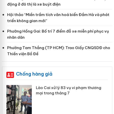
động ở đô thị là xe buýt điện
Hội thảo “Miền trầm tích văn hoá biển Đầm Hà và phát
triển không gian mới”
Phường Hồng Gai: Bố trí 7 điểm đỗ xe miễn phí phục vụ
nhân dân
Phường Tam Thắng (TP HCM): Trao Giấy CNQSDĐ cho
Thiền viện Bồ Đề
Chống hàng giả
 án
Lào Cai xử lý 83 vụ vi phạm thương
mại trong tháng 7
n