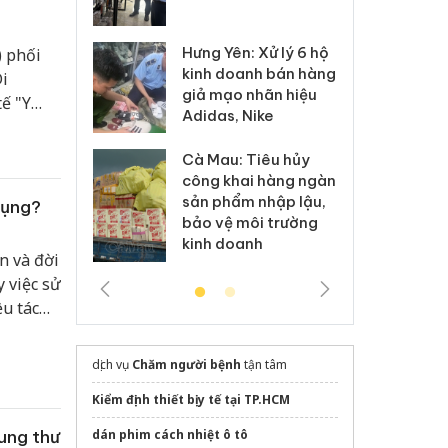
 sào giả
bá
Hưng Yên: Xử lý 6 hộ
) phối
óa: Tìm bị
Th
kinh doanh bán hàng
g vụ án buôn
hạ
i
giả mạo nhãn hiệu
h sữa
bá
ế "Y
Adidas, Nike
 giả
Mo
o thai
Cà Mau: Tiêu hủy
g: Đối tượng
An
công khai hàng ngàn
 đường dây
ch
sản phẩm nhập lậu,
 giả tại Phú
bá
 dụng?
bảo vệ môi trường
 đầu thú
Qu
kinh doanh
n và đời
 việc sử
ều tác
dịch vụ
Chăm người bệnh
tận tâm
Kiểm định thiết bị y tế tại TP.HCM
dán phim cách nhiệt ô tô
ung thư