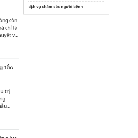
dịch vụ chăm sóc người bệnh
Sửa máy rửa bát bosch
ông còn
à chỉ là
huyết và
với một
 hiện
g tắc
 trị
ống
hẫu
nh nhân
u kéo