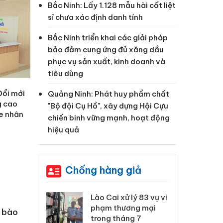
Bắc Ninh: Lấy 1.128 mẫu hài cốt liệt
sĩ chưa xác định danh tính
Bắc Ninh triển khai các giải pháp
bảo đảm cung ứng đủ xăng dầu
phục vụ sản xuất, kinh doanh và
tiêu dùng
Đổi mới
Quảng Ninh: Phát huy phẩm chất
g cao
"Bộ đội Cụ Hồ", xây dựng Hội Cựu
e nhân
chiến binh vững mạnh, hoạt động
hiệu quả
Chống hàng giả
 Thanh Hóa
Lào Cai xử lý 83 vụ vi
Cô
ại trong vụ
phạm thương mại
tìm
c bào
xuất, buôn
trong tháng 7
án