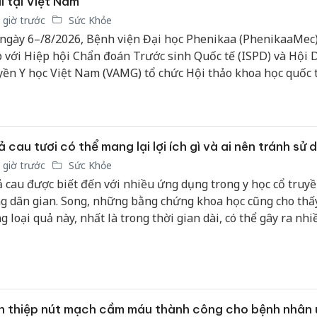
i tại Việt Nam
bán yến
 giờ trước
Sức Khỏe
ngày 6–/8/2026, Bệnh viện Đại học Phenikaa (PhenikaaMec
Thanh H
hại tron
 với Hiệp hội Chẩn đoán Trước sinh Quốc tế (ISPD) và Hội D
bán bìn
yền Y học Việt Nam (VAMG) tổ chức Hội thảo khoa học quốc t
Moyuum
 bào thai: Từ chẩn đoán trước sinh đến điều trị can thiệp bà
chuyên ngành".
An Gian
chủ mưu
bán hàng
 cau tươi có thể mang lại lợi ích gì và ai nên tránh sử
Quốc ra
 giờ trước
Sức Khỏe
 cau được biết đến với nhiều ứng dụng trong y học cổ truyề
g dân gian. Song, những bằng chứng khoa học cũng cho thấy
g loại quả này, nhất là trong thời gian dài, có thể gây ra nhi
g bất lợi đối với sức khỏe.
 thiệp nút mạch cầm máu thành công cho bệnh nhân 