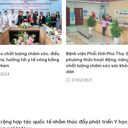
o chất lượng chăm sóc, điều
Bệnh viện Phổi tỉnh Phú Thọ: 
thư, hướng tới y tế công bằng
phương thức hoạt động, nân
t Nam
chất lượng chăm sóc sức khỏ
dân
/2024
27/02/2021
Công an
tìm bị h
rộng hợp tác quốc tế nhằm thúc đẩy phát triển Y họ
án sản 