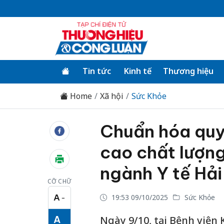
Tin tức
Kinh tế
Thương hiệu
Home
Xã hội
Sức Khỏe
Chuẩn hóa quy
cao chất lượn
ngành Y tế Hả
CỠ CHỮ
A
19:53 09/10/2025
Sức Khỏe
−
Cỡ chữ nhỏ
A
Ngày 9/10, tại Bệnh viện 