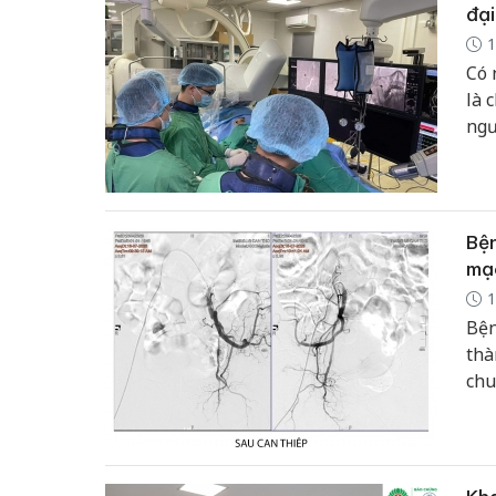
đại
1
Có 
là 
ngư
có 
ngư
nhấ
Bện
mạc
1
Bện
thà
chu
thu
đã 
dài.