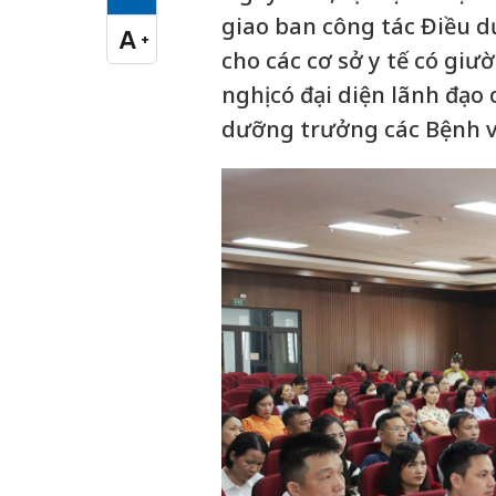
Cỡ chữ vừa
giao ban công tác Điều 
A
+
Cỡ chữ lớn
cho các cơ sở y tế có gi
nghị có đại diện lãnh đạo
dưỡng trưởng các Bệnh vi