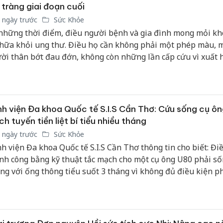
 tràng giai đoạn cuối
 ngày trước
Sức Khỏe
những thời điểm, điều người bệnh và gia đình mong mỏi kh
chữa khỏi ung thư. Điều họ cần không phải một phép màu, m
ời thân bớt đau đớn, không còn những lần cấp cứu vì xuất 
thể trở về nhà. Ước mong ấy tưởng chừng rất giản dị, nhưng 
ời bệnh ung thư giai đoạn cuối, đôi khi lại là điều khó thực
t.
h viện Đa khoa Quốc tế S.I.S Cần Thơ: Cứu sống cụ ôn
h tuyến tiền liệt bí tiểu nhiều tháng
 ngày trước
Sức Khỏe
h viện Đa khoa Quốc tế S.I.S Cần Thơ thông tin cho biết: Điều
nh công bằng kỹ thuật tắc mạch cho một cụ ông U80 phải s
ng với ống thông tiểu suốt 3 tháng vì không đủ điều kiện p
ật. Chỉ sau khoảng 60 phút can thiệp và 3 ngày theo dõi, bệ
tự đi tiểu trở lại, không còn phải lệ thuộc vào ống thông tiể