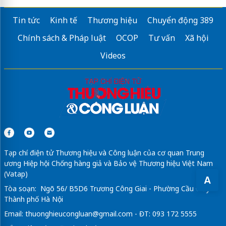
Tin tức
Kinh tế
Thương hiệu
Chuyển động 389
Chính sách & Pháp luật
OCOP
Tư vấn
Xã hội
Videos
Tạp chí điện tử Thương hiệu và Công luận của cơ quan Trung
ương Hiệp hội Chống hàng giả và Bảo vệ Thương hiệu Việt Nam
(Vatap)
A
Tòa soạn: Ngõ 56/ B5D6 Trương Công Giai - Phường Cầu Giấy -
Thành phố Hà Nội
Email:
thuonghieucongluan@gmail.com
- ĐT: 093 172 5555