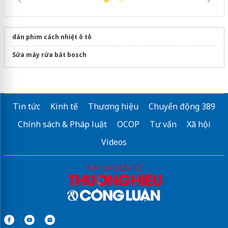
dán phim cách nhiệt ô tô
Sửa máy rửa bát bosch
Tin tức
Kinh tế
Thương hiệu
Chuyển động 389
Chính sách & Pháp luật
OCOP
Tư vấn
Xã hội
Videos