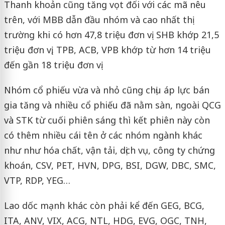
Thanh khoản cũng tăng vọt đối với các mã nêu
trên, với MBB dẫn đầu nhóm và cao nhất thị
trường khi có hơn 47,8 triệu đơn vị. SHB khớp 21,5
triệu đơn vị, TPB, ACB, VPB khớp từ hơn 14 triệu
đến gần 18 triệu đơn vị.
Nhóm cổ phiếu vừa và nhỏ cũng chịu áp lực bán
gia tăng và nhiều cổ phiếu đã nằm sàn, ngoài QCG
và STK từ cuối phiên sáng thì kết phiên này còn
có thêm nhiều cái tên ở các nhóm ngành khác
như như hóa chất, vận tải, dịch vụ, công ty chứng
khoán, CSV, PET, HVN, DPG, BSI, DGW, DBC, SMC,
VTP, RDP, YEG…
Lao dốc mạnh khác còn phải kể đến GEG, BCG,
ITA, ANV, VIX, ACG, NTL, HDG, EVG, OGC, TNH,