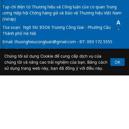
Tạp chí điện tử Thương hiệu và Công luận của cơ quan Trung
ương Hiệp hội Chống hàng giả và Bảo vệ Thương hiệu Việt Nam
(Vatap)
A
Tòa soạn: Ngõ 56/ B5D6 Trương Công Giai - Phường Cầu Giấy -
Thành phố Hà Nội
Email:
thuonghieucongluan@gmail.com
- ĐT: 093 172 5555
Tổng Biên Tập: Vũ Đức Thuận
Chúng tôi sử dụng Cookie để cung cấp dịch vụ của
Giấy phép hoạt động báo chí điện tử số 64/GP-BTTTT do Bộ
chúng tôi và nâng cao trải nghiệm của bạn. Bằng cách
OK
Thông tin và Truyền thông cấp ngày 21/2/2020.
sử dụng trang web này, bạn đã đồng ý với điều này.
Copyright © 2026
TẠP CHÍ THƯƠNG HIỆU & CÔNG
LUẬN
. All Rights Reserved.
Bản quyền thuộc Tạp chí Thương hiệu và Công luận. Cấm
sao chép dưới mọi hình thức nếu không có sự chấp thuận
bằng văn bản.