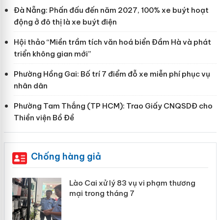
Đà Nẵng: Phấn đấu đến năm 2027, 100% xe buýt hoạt
động ở đô thị là xe buýt điện
Hội thảo “Miền trầm tích văn hoá biển Đầm Hà và phát
triển không gian mới”
Phường Hồng Gai: Bố trí 7 điểm đỗ xe miễn phí phục vụ
nhân dân
Phường Tam Thắng (TP HCM): Trao Giấy CNQSDĐ cho
Thiền viện Bồ Đề
Chống hàng giả
 án
Lào Cai xử lý 83 vụ vi phạm thương
mại trong tháng 7
n