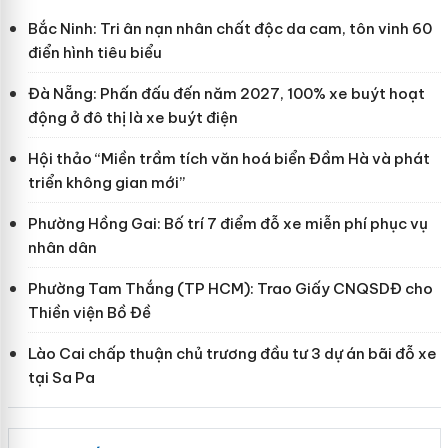
Bắc Ninh: Tri ân nạn nhân chất độc da cam, tôn vinh 60
điển hình tiêu biểu
Đà Nẵng: Phấn đấu đến năm 2027, 100% xe buýt hoạt
động ở đô thị là xe buýt điện
Hội thảo “Miền trầm tích văn hoá biển Đầm Hà và phát
triển không gian mới”
Phường Hồng Gai: Bố trí 7 điểm đỗ xe miễn phí phục vụ
nhân dân
Phường Tam Thắng (TP HCM): Trao Giấy CNQSDĐ cho
Thiền viện Bồ Đề
Lào Cai chấp thuận chủ trương đầu tư 3 dự án bãi đỗ xe
tại Sa Pa