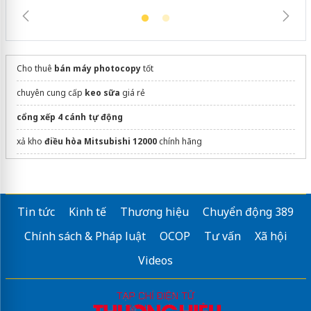
Cho thuê
bán máy photocopy
tốt
chuyên cung cấp
keo sữa
giá rẻ
cổng xếp 4 cánh tự động
xả kho
điều hòa Mitsubishi 12000
chính hãng
bàn mát
Tại
Xưởng in Phước Sang
Gò Vấp
Tin tức
Kinh tế
Thương hiệu
Chuyển động 389
Dự án đà nẵng downtown
Chính sách & Pháp luật
OCOP
Tư vấn
Xã hội
Videos