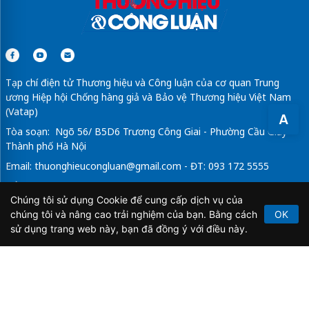
Tạp chí điện tử Thương hiệu và Công luận của cơ quan Trung
ương Hiệp hội Chống hàng giả và Bảo vệ Thương hiệu Việt Nam
(Vatap)
A
Tòa soạn: Ngõ 56/ B5D6 Trương Công Giai - Phường Cầu Giấy -
Thành phố Hà Nội
Email:
thuonghieucongluan@gmail.com
- ĐT: 093 172 5555
Tổng Biên Tập: Vũ Đức Thuận
Chúng tôi sử dụng Cookie để cung cấp dịch vụ của
Giấy phép hoạt động báo chí điện tử số 64/GP-BTTTT do Bộ
chúng tôi và nâng cao trải nghiệm của bạn. Bằng cách
OK
Thông tin và Truyền thông cấp ngày 21/2/2020.
sử dụng trang web này, bạn đã đồng ý với điều này.
Copyright © 2026
TẠP CHÍ THƯƠNG HIỆU & CÔNG
LUẬN
. All Rights Reserved.