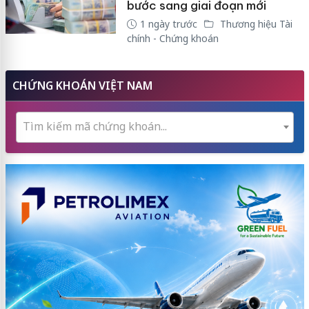
bước sang giai đoạn mới
1 ngày trước
Thương hiệu Tài
chính - Chứng khoán
CHỨNG KHOÁN VIỆT NAM
Tìm kiếm mã chứng khoán...