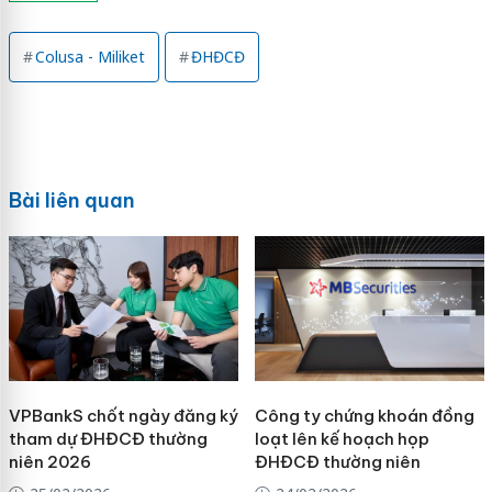
Colusa - Miliket
ĐHĐCĐ
Bài liên quan
VPBankS chốt ngày đăng ký
Công ty chứng khoán đồng
tham dự ĐHĐCĐ thường
loạt lên kế hoạch họp
niên 2026
ĐHĐCĐ thường niên