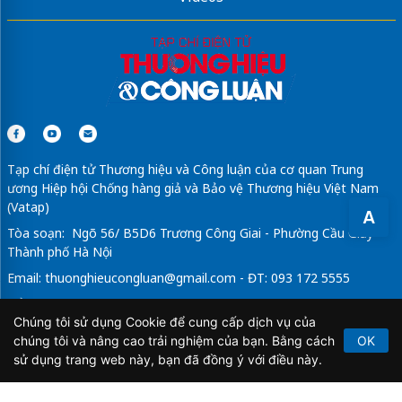
Tạp chí điện tử Thương hiệu và Công luận của cơ quan Trung
ương Hiệp hội Chống hàng giả và Bảo vệ Thương hiệu Việt Nam
(Vatap)
A
Tòa soạn: Ngõ 56/ B5D6 Trương Công Giai - Phường Cầu Giấy -
Thành phố Hà Nội
Email:
thuonghieucongluan@gmail.com
- ĐT: 093 172 5555
Tổng Biên Tập: Vũ Đức Thuận
Chúng tôi sử dụng Cookie để cung cấp dịch vụ của
Giấy phép hoạt động báo chí điện tử số 64/GP-BTTTT do Bộ
chúng tôi và nâng cao trải nghiệm của bạn. Bằng cách
OK
Thông tin và Truyền thông cấp ngày 21/2/2020.
sử dụng trang web này, bạn đã đồng ý với điều này.