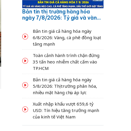
Bản tin thị trường hàng hóa
ngày 7/8/2026: Tỷ giá và vàng
neo cao, cà phê tăng mạnh,
dầu thế giới bật tăng
Bản tin giá cả hàng hóa ngày
6/8/2026: Vàng, cà phê đồng loạt
tăng mạnh
Toàn cảnh hành trình chặn đứng
35 tấn heo nhiễm chất cấm vào
TP.HCM
Bản tin giá cả hàng hóa ngày
5/8/2026: Thị trường phân hóa,
nhiều mặt hàng chịu áp lực
Xuất nhập khẩu vượt 659,6 tỷ
USD: Tín hiệu tăng trưởng mạnh
của kinh tế Việt Nam