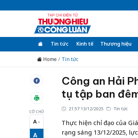
Tin tức
Kinh tế
Thương hiệu
Home
Tin tức
Công an Hải Ph
tụ tập ban đê
21:57 13/12/2025
Tin tức
CỠ CHỮ
A
Thực hiện chỉ đạo của Gi
−
Cỡ chữ nhỏ
rạng sáng 13/12/2025, lự
A