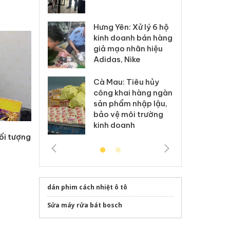
 sào giả
bá
Hưng Yên: Xử lý 6 hộ
óa: Tìm bị
Th
kinh doanh bán hàng
g vụ án buôn
hạ
giả mạo nhãn hiệu
h sữa
bá
Adidas, Nike
 giả
Mo
Cà Mau: Tiêu hủy
g: Đối tượng
An
công khai hàng ngàn
 đường dây
ch
sản phẩm nhập lậu,
 giả tại Phú
bá
bảo vệ môi trường
 đầu thú
Qu
kinh doanh
ối tượng
dán phim cách nhiệt ô tô
Sửa máy rửa bát bosch