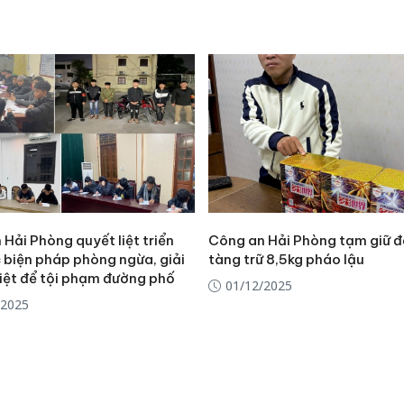
bán yến
Thanh H
hại tron
bán bìn
Moyuum
An Gian
chủ mưu
bán hàng
Quốc ra
Hải Phòng quyết liệt triển
Công an Hải Phòng tạm giữ đ
 biện pháp phòng ngừa, giải
tàng trữ 8,5kg pháo lậu
riệt để tội phạm đường phố
01/12/2025
/2025