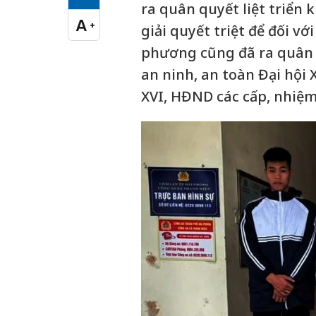
Cỡ chữ vừa
ra quân quyết liệt triển
A
+
giải quyết triệt để đối vớ
Cỡ chữ lớn
phương cũng đã ra quân t
an ninh, an toàn Đại hội 
XVI, HĐND các cấp, nhiệm