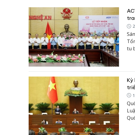
ACV
tra
2
Sán
Tổn
tu 
Kỳ 
tri
1
Quố
Luậ
Quố