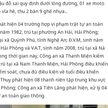
ậu đỗ sai quy định dưới lòng đường, 01 xe moto
 vỉa hè, thu 2 bàn 9 ghế nhựa...
át hiện 04 trường hợp vi phạm trật tự an toàn
h năm 1982, trú tại phường An Hải, Hải Phòng;
tại xã Quỳnh Phú, tỉnh Nghệ An; Đ.V.M, sinh năm
 Hải Phòng và V.A.T, sinh năm 2008, trú tại xã Nà
rong thời gian này, Công an xã Thanh Miện kiểm
, trú tại xã Nam Thanh Miện, Hải Phòng điều khiển
m soát, chưa đủ điều kiện về tuổi điều khiển
Thuỵ phát hiện 08 thanh niên tập trung khu vực
Phòng; Công an xã Tiên Lãng phát hiện, xử lý 04
 an toàn giao thông.