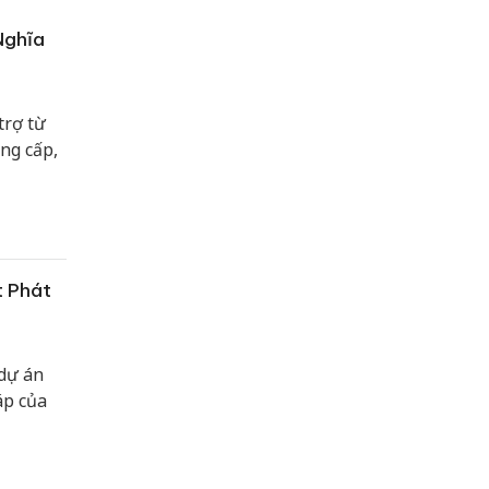
Nghĩa
trợ từ
ng cấp,
t Phát
dự án
áp của