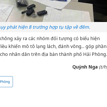
ụy phát hiện 8 trường hợp tụ tập về đêm.
không xảy ra các nhóm đối tượng có biểu hiện
điều khiển mô tô lạng lách, đánh võng... góp phần
 cho nhân dân trên địa bàn thành phố Hải Phòng.
Quỳnh Nga
(t/h
 Phòng
Công an
tìm bị h
án sản 