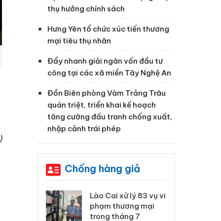
thụ hưởng chính sách
Hưng Yên tổ chức xúc tiến thương
mại tiêu thụ nhãn
Đẩy nhanh giải ngân vốn đầu tư
công tại các xã miền Tây Nghệ An
Đồn Biên phòng Vàm Trảng Trâu
quán triệt, triển khai kế hoạch
tăng cường đấu tranh chống xuất,
nhập cảnh trái phép
)
Chống hàng giả
 Thanh Hóa
Lào Cai xử lý 83 vụ vi
Cô
ại trong vụ
phạm thương mại
tìm
xuất, buôn
trong tháng 7
án