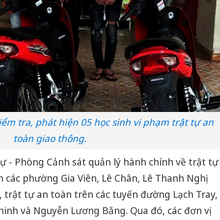
m tra, phát hiện 05 học sinh vi phạm trật tự an
toàn giao thông.
t tự - Phòng Cảnh sát quản lý hành chính về trật tự
n các phường Gia Viên, Lê Chân, Lê Thanh Nghị
 trật tự an toàn trên các tuyến đường Lạch Tray,
Chinh và Nguyễn Lương Bằng. Qua đó, các đơn vị