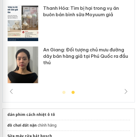
y
Cà Mau: Tiêu hủy công khai hàng ngàn sản
phẩm nhập lậu, bảo vệ môi trường kinh
doanh
dán phim cách nhiệt ô tô
đồ chơi đất nặn
chính hãng
Sửa máy rửa bát bosch