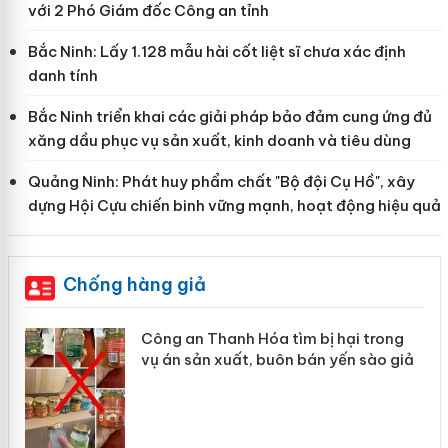
với 2 Phó Giám đốc Công an tỉnh
Bắc Ninh: Lấy 1.128 mẫu hài cốt liệt sĩ chưa xác định
danh tính
Bắc Ninh triển khai các giải pháp bảo đảm cung ứng đủ
xăng dầu phục vụ sản xuất, kinh doanh và tiêu dùng
Quảng Ninh: Phát huy phẩm chất "Bộ đội Cụ Hồ", xây
dựng Hội Cựu chiến binh vững mạnh, hoạt động hiệu quả
Chống hàng giả
 án
Lào Cai xử lý 83 vụ vi phạm thương mại
trong tháng 7
n
Hưng Yên: Xử lý 6 hộ kinh doanh bán hàng
giả mạo nhãn hiệu Adidas, Nike