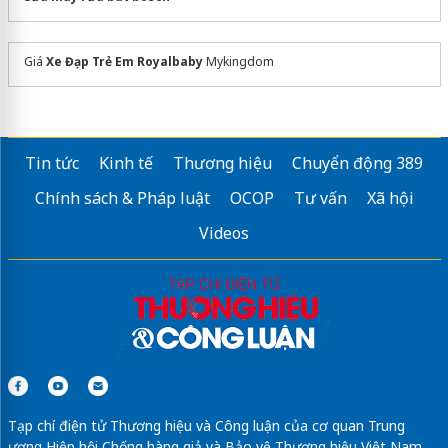
Giá
Xe Đạp Trẻ Em Royalbaby
Mykingdom
Tin tức
Kinh tế
Thương hiệu
Chuyển động 389
Chính sách & Pháp luật
OCOP
Tư vấn
Xã hội
Videos
Tạp chí điện tử Thương hiệu và Công luận của cơ quan Trung
ương Hiệp hội Chống hàng giả và Bảo vệ Thương hiệu Việt Nam