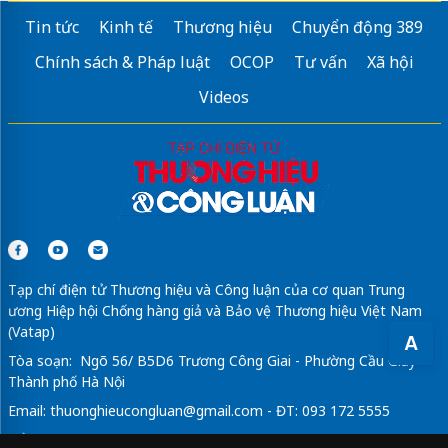
Tin tức
Kinh tế
Thương hiệu
Chuyển động 389
Chính sách & Pháp luật
OCOP
Tư vấn
Xã hội
Videos
Tạp chí điện tử Thương hiệu và Công luận của cơ quan Trung
ương Hiệp hội Chống hàng giả và Bảo vệ Thương hiệu Việt Nam
(Vatap)
A
Tòa soạn: Ngõ 56/ B5D6 Trương Công Giai - Phường Cầu Giấy -
Thành phố Hà Nội
Email:
thuonghieucongluan@gmail.com
- ĐT: 093 172 5555
Tổng Biên Tập: Vũ Đức Thuận