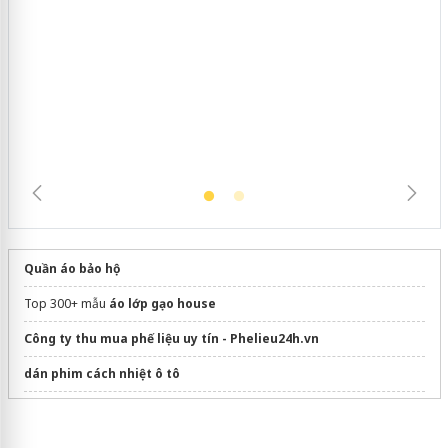
Hưng Yên: Xử lý 6 hộ kinh doanh bán
hàng giả mạo nhãn hiệu Adidas, Nike
Quần áo bảo hộ
Top 300+ mẫu
áo lớp gạo house
Công ty thu mua phế liệu uy tín - Phelieu24h.vn
dán phim cách nhiệt ô tô
Sửa máy rửa bát bosch