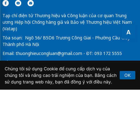
Tạp chí điện tử Thương hiệu và Công luận của cơ quan Trung
ương Hiệp hội Chống hàng giả và Bảo vệ Thương hiệu Việt Nam
(Vatap)
A
Tòa soạn: Ngõ 56/ B5D6 Trương Công Giai - Phường Cầu Giấy -
Thành phố Hà Nội
Email:
thuonghieucongluan@gmail.com
- ĐT: 093 172 5555
Tổng Biên Tập: Vũ Đức Thuận
Chúng tôi sử dụng Cookie để cung cấp dịch vụ của
Giấy phép hoạt động báo chí điện tử số 64/GP-BTTTT do Bộ
chúng tôi và nâng cao trải nghiệm của bạn. Bằng cách
OK
Thông tin và Truyền thông cấp ngày 21/2/2020.
sử dụng trang web này, bạn đã đồng ý với điều này.
Copyright © 2026
TẠP CHÍ THƯƠNG HIỆU & CÔNG
LUẬN
. All Rights Reserved.
Bản quyền thuộc Tạp chí Thương hiệu và Công luận. Cấm
sao chép dưới mọi hình thức nếu không có sự chấp thuận