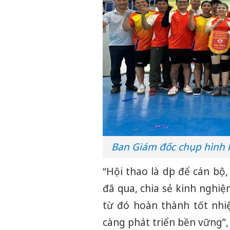
Ban Giám đốc chụp hình l
“Hội thao là dịp để cán b
đã qua, chia sẻ kinh nghi
từ đó hoàn thành tốt nh
càng phát triển bền vững”, 