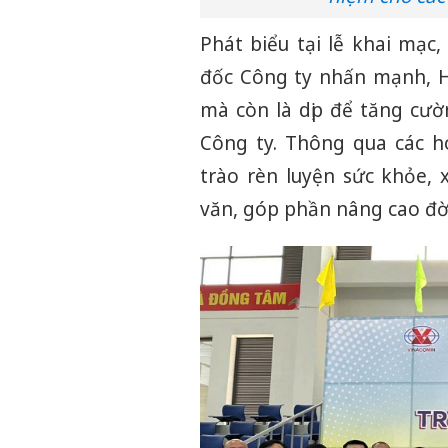
Phát biểu tại lễ khai mạ
đốc Công ty nhấn mạnh, Hộ
mà còn là dịp để tăng cườ
Công ty. Thông qua các h
trào rèn luyện sức khỏe,
văn, góp phần nâng cao đời