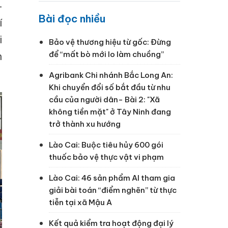
–
Bài đọc nhiều
í
i
Bảo vệ thương hiệu từ gốc: Đừng
để “mất bò mới lo làm chuồng”
h
Agribank Chi nhánh Bắc Long An:
Khi chuyển đổi số bắt đầu từ nhu
cầu của người dân- Bài 2: "Xã
không tiền mặt" ở Tây Ninh đang
trở thành xu hướng
Lào Cai: Buộc tiêu hủy 600 gói
thuốc bảo vệ thực vật vi phạm
Lào Cai: 46 sản phẩm AI tham gia
giải bài toán “điểm nghẽn” từ thực
tiễn tại xã Mậu A
Kết quả kiểm tra hoạt động đại lý