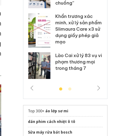
Nike
chuồng”
Ad
m
 Tiêu hủy
Khẩn trương xác
Cà
h
ai hàng ngàn
minh, xử lý sản phẩm
cô
m nhập lậu,
Slimaura Care x3 sử
sả
n
môi trường
dụng giấy phép giả
bả
anh
mạo
ki
g
n
 Thanh Hóa
Lào Cai xử lý 83 vụ vi
Cô
ại trong vụ
phạm thương mại
tìm
xuất, buôn
trong tháng 7
án
 sào giả
bá
Top 300+
áo lớp sơ mi
dán phim cách nhiệt ô tô
Sửa máy rửa bát bosch