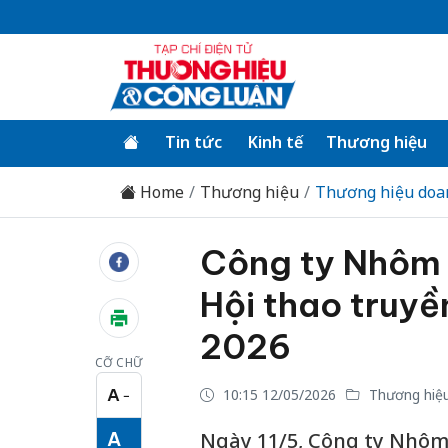
Tin tức
Kinh tế
Thương hiệu
Home
Thương hiệu
Thương hiệu doa
Công ty Nhôm 
Hội thao truyề
2026
CỠ CHỮ
A
10:15 12/05/2026
Thương hiệu
−
Cỡ chữ nhỏ
A
Ngày 11/5, Công ty Nhôm 