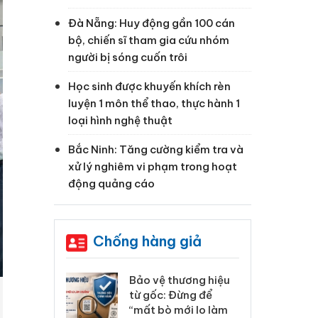
Đà Nẵng: Huy động gần 100 cán
bộ, chiến sĩ tham gia cứu nhóm
người bị sóng cuốn trôi
Học sinh được khuyến khích rèn
luyện 1 môn thể thao, thực hành 1
loại hình nghệ thuật
Bắc Ninh: Tăng cường kiểm tra và
xử lý nghiêm vi phạm trong hoạt
động quảng cáo
Chống hàng giả
: Xử lý 6 hộ
Bảo vệ thương hiệu
Hư
anh bán hàng
từ gốc: Đừng để
ki
 nhãn hiệu
“mất bò mới lo làm
gi