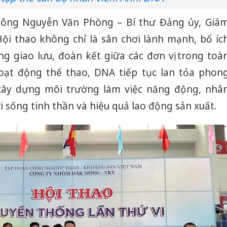
Adidas, 
c, ông Nguyễn Văn Phòng – Bí thư Đảng ủy, Giá
Cà Mau:
i thao không chỉ là sân chơi lành mạnh, bổ íc
công kh
sản phẩ
ng giao lưu, đoàn kết giữa các đơn vị trong toà
bảo vệ 
kinh do
oạt động thể thao, DNA tiếp tục lan tỏa phon
 xây dựng môi trường làm việc năng động, nhâ
Công an
tìm bị h
 sống tinh thần và hiệu quả lao động sản xuất.
án sản 
bán yến