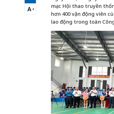
Cỡ chữ vừa
mạc Hội thao truyền thốn
A
+
Cỡ chữ lớn
hơn 400 vận động viên cù
lao động trong toàn Công