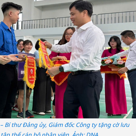
Hưng Yên
 Bí thư Đảng ủy, Giám đốc Công ty tặng cờ lưu
kinh do
giả mạo
 tập thể cán bộ nhân viên. Ảnh: DNA