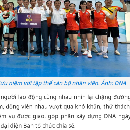
ưu niệm với tập thể cán bộ nhân viên. Ảnh: DNA
ộ, người lao động cùng nhau nhìn lại chặng đườn
ệm, động viên nhau vượt qua khó khăn, thử thách
iệm vụ được giao, góp phần xây dựng DNA ngà
đại diện Ban tổ chức chia sẻ.