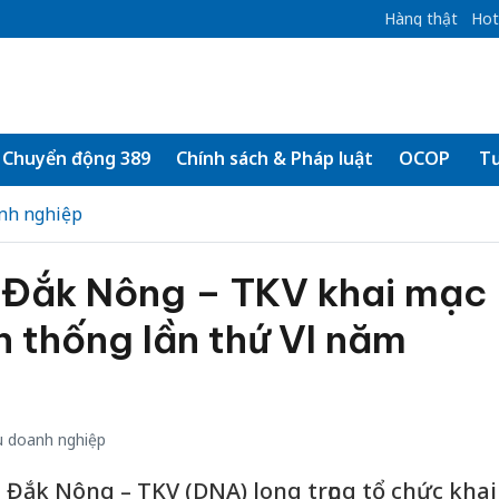
Hàng thật
Hot
Chuyển động 389
Chính sách & Pháp luật
OCOP
Tư
nh nghiệp
Đắk Nông – TKV khai mạc
n thống lần thứ VI năm
 doanh nghiệp
Đắk Nông – TKV (DNA) long trọng tổ chức khai