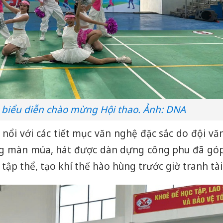
 biểu diễn chào mừng Hội thao. Ảnh: DNA
 nổi với các tiết mục văn nghệ đặc sắc do đội vă
g màn múa, hát được dàn dựng công phu đã gó
tập thể, tạo khí thế hào hùng trước giờ tranh tài