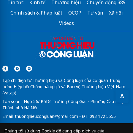
Tin tức
Kinh tế
Thương hiệu
Chuyển động 389
Chính sách & Pháp luật
OCOP
Tư vấn
Xã hội
Videos
Tạp chí điện tử Thương hiệu và Công luận của cơ quan Trung
ương Hiệp hội Chống hàng giả và Bảo vệ Thương hiệu Việt Nam
(Vatap)
A
Tòa soạn: Ngõ 56/ B5D6 Trương Công Giai - Phường Cầu Giấy -
Thành phố Hà Nội
Email:
thuonghieucongluan@gmail.com
- ĐT: 093 172 5555
Tổng Biên Tập: Vũ Đức Thuận
Chúng tôi sử dụng Cookie để cung cấp dịch vụ của