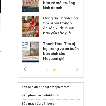
môi trường
dụng giấy phép giả
bả
anh
mạo
ki
 Thanh Hóa
Lào Cai xử lý 83 vụ vi
Cô
ại trong vụ
phạm thương mại
tìm
xuất, buôn
trong tháng 7
án
 sào giả
bá
Hưng Yên: Xử lý 6 hộ
óa: Tìm bị
Th
kinh doanh bán hàng
g vụ án buôn
hạ
ở
giả mạo nhãn hiệu
h sữa
bá
Adidas, Nike
 giả
Mo
ảnh nền điện thoại
azapphirecom
dán phim cách nhiệt ô tô
Sửa máy rửa bát bosch