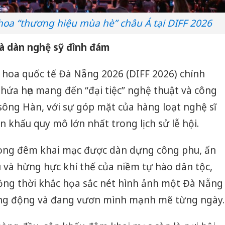
hoa “thương hiệu mùa hè” châu Á tại DIFF 2026
và dàn nghệ sỹ đình đám
hoa quốc tế Đà Nẵng 2026 (DIFF 2026) chính
 hứa hẹn mang đến “đại tiệc” nghệ thuật và công
ng Hàn, với sự góp mặt của hàng loạt nghệ sĩ
n khấu quy mô lớn nhất trong lịch sử lễ hội.
rong đêm khai mạc được dàn dựng công phu, ấn
u và hừng hực khí thế của niềm tự hào dân tộc,
đồng thời khắc họa sắc nét hình ảnh một Đà Nẵng
ăng động và đang vươn mình mạnh mẽ từng ngày.