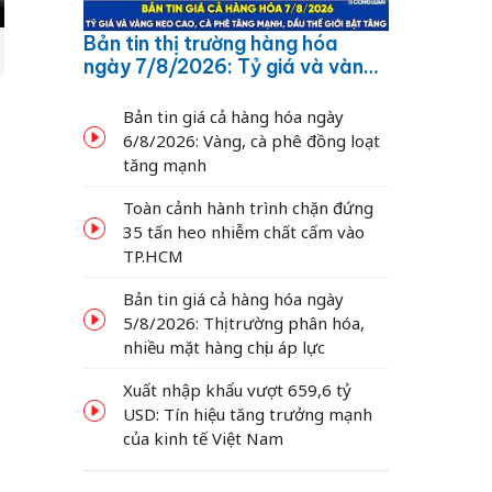
Bản tin thị trường hàng hóa
ngày 7/8/2026: Tỷ giá và vàng
neo cao, cà phê tăng mạnh,
dầu thế giới bật tăng
Bản tin giá cả hàng hóa ngày
6/8/2026: Vàng, cà phê đồng loạt
tăng mạnh
Toàn cảnh hành trình chặn đứng
35 tấn heo nhiễm chất cấm vào
TP.HCM
Bản tin giá cả hàng hóa ngày
5/8/2026: Thị trường phân hóa,
nhiều mặt hàng chịu áp lực
Xuất nhập khẩu vượt 659,6 tỷ
USD: Tín hiệu tăng trưởng mạnh
của kinh tế Việt Nam