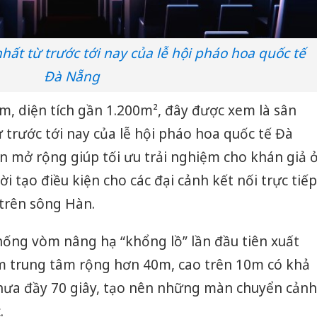
bảo vệ 
kinh do
hất từ trước tới nay của lễ hội pháo hoa quốc tế
Công an
tìm bị h
Đà Nẵng
án sản 
bán yến
0m, diện tích gần 1.200m², đây được xem là sân
Thanh H
 trước tới nay của lễ hội pháo hoa quốc tế Đà
hại tron
n mở rộng giúp tối ưu trải nghiệm cho khán giả 
bán bìn
Moyuum
ời tạo điều kiện cho các đại cảnh kết nối trực tiếp
 trên sông Hàn.
hống vòm nâng hạ “khổng lồ” lần đầu tiên xuất
òm trung tâm rộng hơn 40m, cao trên 10m có khả
hưa đầy 70 giây, tạo nên những màn chuyển cảnh
.