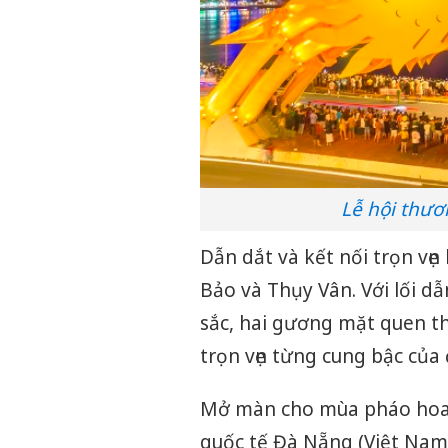
Lễ hội thươ
Dẫn dắt và kết nối trọn vẹ
Bảo và Thụy Vân. Với lối d
sắc, hai gương mặt quen th
trọn vẹn từng cung bậc của
Mở màn cho mùa pháo hoa n
quốc tế Đà Nẵng (Việt Nam