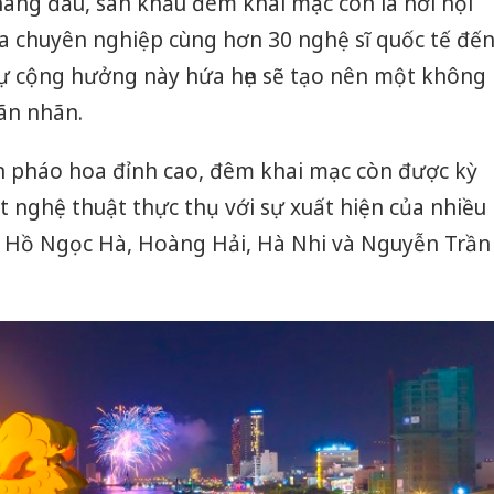
hàng đầu, sân khấu đêm khai mạc còn là nơi hội
a chuyên nghiệp cùng hơn 30 nghệ sĩ quốc tế đế
 Sự cộng hưởng này hứa hẹn sẽ tạo nên một không
ãn nhãn.
ễn pháo hoa đỉnh cao, đêm khai mạc còn được kỳ
 nghệ thuật thực thụ với sự xuất hiện của nhiều
ư Hồ Ngọc Hà, Hoàng Hải, Hà Nhi và Nguyễn Trần