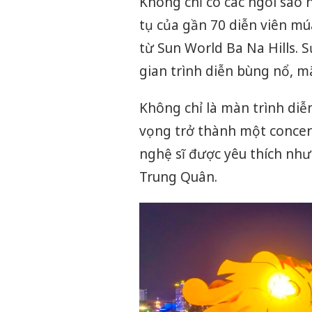
Không chỉ có các ngôi sao 
tụ của gần 70 diễn viên mú
từ Sun World Ba Na Hills.
gian trình diễn bùng nổ, m
Không chỉ là màn trình di
vọng trở thành một concert
nghệ sĩ được yêu thích nh
Trung Quân.