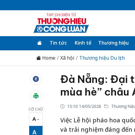
Tin tức
Kinh tế
Thương hiệu
Home
Xã hội
Thương hiệu Du lịch
Đà Nẵng: Đại t
mùa hè” châu 
15:10 14/05/2026
Thương hiệu 
CỠ CHỮ
A
Việc Lễ hội pháo hoa quốc 
−
Cỡ chữ nhỏ
và trải nghiệm đáng đến n
A