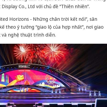
 Display Co., Ltd với chủ đề “Thiên nhiên”.
ed Horizons - Những chân trời kết nối”, sân
kế theo ý tưởng “giao lộ của hợp nhất”, nơi giao
 và nghệ thuật trình diễn.
Cà Mau:
công kh
sản phẩ