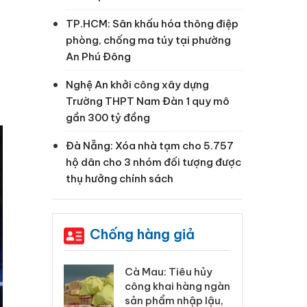
TP.HCM: Sân khấu hóa thông điệp
phòng, chống ma túy tại phường
An Phú Đông
Nghệ An khởi công xây dựng
Trường THPT Nam Đàn 1 quy mô
gần 300 tỷ đồng
Đà Nẵng: Xóa nhà tạm cho 5.757
hộ dân cho 3 nhóm đối tượng được
thụ hưởng chính sách
Chống hàng giả
 Tiêu hủy
Khẩn trương xác
Cà
ai hàng ngàn
minh, xử lý sản phẩm
cô
m nhập lậu,
Slimaura Care x3 sử
sả