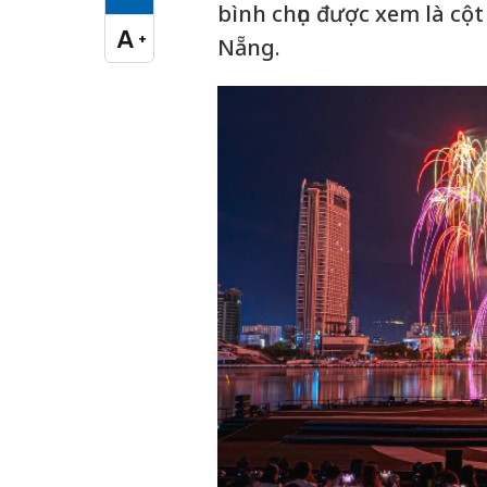
Cỡ chữ vừa
bình chọn được xem là cột
A
+
Nẵng.
Cỡ chữ lớn