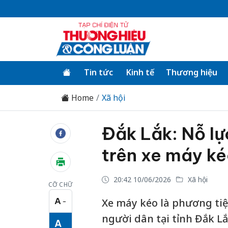
Tin tức
Kinh tế
Thương hiệu
Home
Xã hội
Đắk Lắk: Nỗ lự
trên xe máy ké
20:42 10/06/2026
Xã hội
CỠ CHỮ
A
Xe máy kéo là phương tiệ
−
Cỡ chữ nhỏ
người dân tại tỉnh Đắk Lắ
A