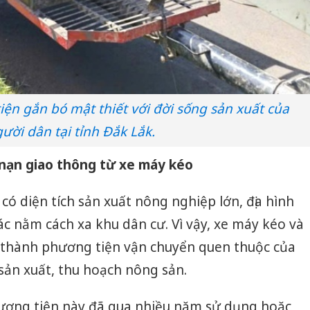
ện gắn bó mật thiết với đời sống sản xuất của
ười dân tại tỉnh Đắk Lắk.
 nạn giao thông từ xe máy kéo
có diện tích sản xuất nông nghiệp lớn, địa hình
ác nằm cách xa khu dân cư. Vì vậy, xe máy kéo và
ở thành phương tiện vận chuyển quen thuộc của
sản xuất, thu hoạch nông sản.
hương tiện này đã qua nhiều năm sử dụng hoặc