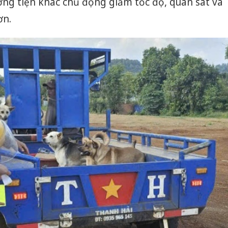
ng tiện khác chủ động giảm tốc độ, quan sát và
ơn.
Công an
tìm bị h
án sản 