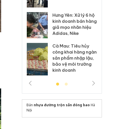
 sào giả
bá
Hưng Yên: Xử lý 6 hộ
óa: Tìm bị
Th
kinh doanh bán hàng
g vụ án buôn
hạ
giả mạo nhãn hiệu
h sữa
bá
Adidas, Nike
 giả
Mo
Cà Mau: Tiêu hủy
g: Đối tượng
An
công khai hàng ngàn
 đường dây
ch
sản phẩm nhập lậu,
 giả tại Phú
bá
bảo vệ môi trường
 đầu thú
Qu
kinh doanh
Bán
nhựa đường trộn sẵn đóng bao
Hà
Nội