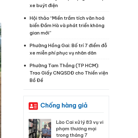
xe buýt điện
Hội thảo “Miền trầm tích văn hoá
biển Đầm Hà và phát triển không
gian mới”
Phường Hồng Gai: Bố trí 7 điểm đỗ
xe miễn phí phục vụ nhân dân
Phường Tam Thắng (TP HCM):
Trao Giấy CNQSDĐ cho Thiền viện
Bồ Đề
Chống hàng giả
 Thanh Hóa
Lào Cai xử lý 83 vụ vi
Cô
ại trong vụ
phạm thương mại
tìm
xuất, buôn
trong tháng 7
án