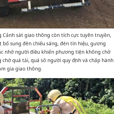
bán yến
Thanh H
hại tron
bán bìn
Moyuum
g Cảnh sát giao thông còn tích cực tuyên truyền,
An Gian
 bổ sung đèn chiếu sáng, đèn tín hiệu, gương
chủ mưu
hắc nhở người điều khiển phương tiện không chở
bán hàng
Quốc ra
 chở quá tải, quá số người quy định và chấp hành
am gia giao thông.