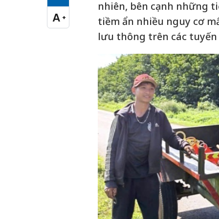
Cỡ chữ vừa
nhiên, bên cạnh những ti
A
+
tiềm ẩn nhiều nguy cơ mấ
Cỡ chữ lớn
lưu thông trên các tuyế