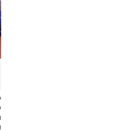
p
m
g
g