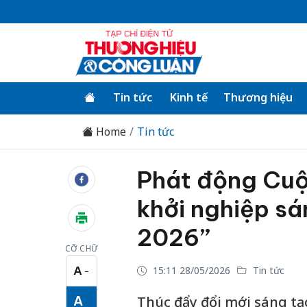
Tin tức
Kinh tế
Thương hiệu
Home
Tin tức
Phát động Cuộc
khởi nghiệp sá
2026”
CỠ CHỮ
A
15:11 28/05/2026
Tin tức
−
Cỡ chữ nhỏ
A
Thúc đẩy đổi mới sáng tạ