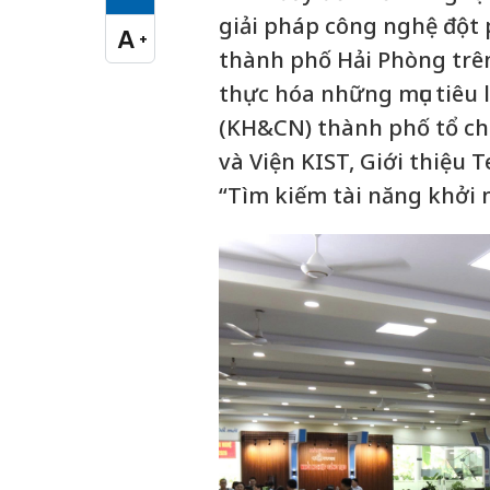
Cỡ chữ vừa
giải pháp công nghệ đột 
A
+
Cỡ chữ lớn
thành phố Hải Phòng trên
thực hóa những mục tiêu 
(KH&CN) thành phố tổ chứ
và Viện KIST, Giới thiệu
“Tìm kiếm tài năng khởi 