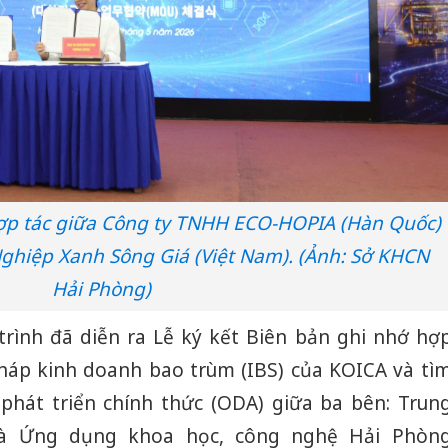
hợp tác giữa Công ty TNHH ECO-HOPIA (Hàn Quốc)
hiệp Xanh Sông Giá (Việt Nam). (Ảnh: Sở KHCN
Hải Phòng)
rình đã diễn ra Lễ ký kết Biên bản ghi nhớ hợ
 pháp kinh doanh bao trùm (IBS) của KOICA và tì
 phát triển chính thức (ODA) giữa ba bên: Trun
và Ứng dụng khoa học, công nghệ Hải Phòn