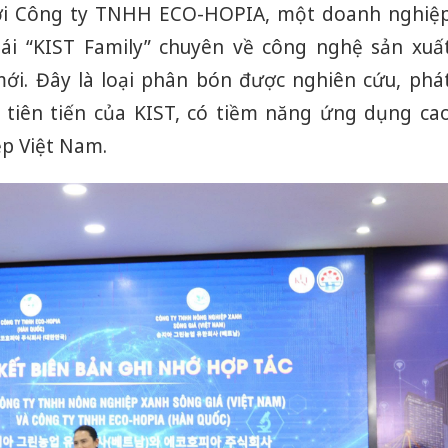
hại tron
với Công ty TNHH ECO-HOPIA, một doanh nghiệ
bán bìn
hái “KIST Family” chuyên về công nghệ sản xuấ
Moyuum
ới. Đây là loại phân bón được nghiên cứu, phá
An Gian
h tiên tiến của KIST, có tiềm năng ứng dụng ca
chủ mưu
bán hàng
ệp Việt Nam.
Quốc ra