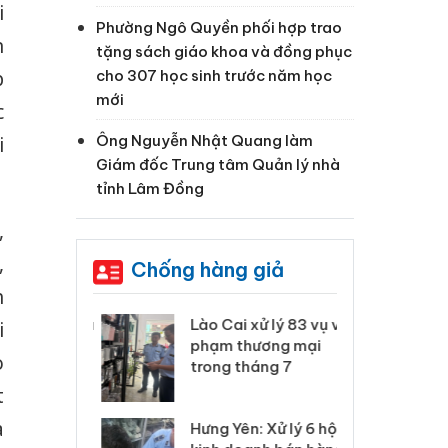
i
Phường Ngô Quyền phối hợp trao
n
tặng sách giáo khoa và đồng phục
cho 307 học sinh trước năm học
p
mới
c
Ông Nguyễn Nhật Quang làm
i
Giám đốc Trung tâm Quản lý nhà
tỉnh Lâm Đồng
,
,
Chống hàng giả
h
 Thanh Hóa
Lào Cai xử lý 83 vụ vi
Cô
i
ại trong vụ
phạm thương mại
tìm
o
xuất, buôn
trong tháng 7
án
 sào giả
bá
t
à
Hưng Yên: Xử lý 6 hộ
óa: Tìm bị
Th