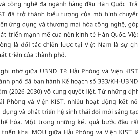
 và công nghệ đa ngành hàng đầu Hàn Quốc. Trả
IST đã trở thành biểu tượng của mô hình chuyể
 đến ứng dụng và thương mại hóa công nghệ, gó
át triển mạnh mẽ của nền kinh tế Hàn Quốc. Việ
òng là đối tác chiến lược tại Việt Nam là sự gh
hát triển của thành phố.
ghi nhớ giữa UBND TP. Hải Phòng và Viện KIST
ành phố đã ban hành Kế hoạch số 333/KH-UBND
ăm (2026-2030) vô cùng quyết liệt. Từ những địn
Công an
ải Phòng và Viện KIST, nhiều hoạt động kết nố
tìm bị h
dụng và phát triển hệ sinh thái đổi mới sáng tạ
án sản 
bán yến
hể hóa. Một trong những kết quả bước đầu rấ
h triển khai MOU giữa Hải Phòng và Viện KIST l
Thanh H