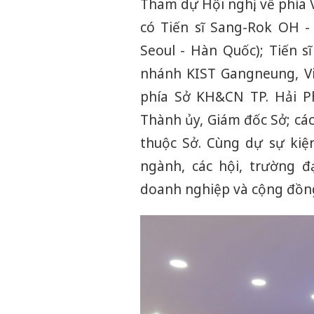
Tham dự Hội nghị, về phía
có Tiến sĩ Sang-Rok OH -
Seoul - Hàn Quốc); Tiến 
nhánh KIST Gangneung, Vi
phía Sở KH&CN TP. Hải P
Thành ủy, Giám đốc Sở; các
thuộc Sở. Cùng dự sự kiện
ngành, các hội, trường đ
doanh nghiệp và cộng đồng