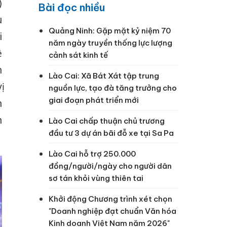
)
Bài đọc nhiều
u
Quảng Ninh: Gặp mặt kỷ niệm 70
i
năm ngày truyền thống lực lượng
ề
cảnh sát kinh tế
n
Lào Cai: Xã Bát Xát tập trung
ị
nguồn lực, tạo đà tăng trưởng cho
giai đoạn phát triển mới
n
n
Lào Cai chấp thuận chủ trương
đầu tư 3 dự án bãi đỗ xe tại Sa Pa
Lào Cai hỗ trợ 250.000
đồng/người/ngày cho người dân
sơ tán khỏi vùng thiên tai
Khởi động Chương trình xét chọn
"Doanh nghiệp đạt chuẩn Văn hóa
Kinh doanh Việt Nam năm 2026"